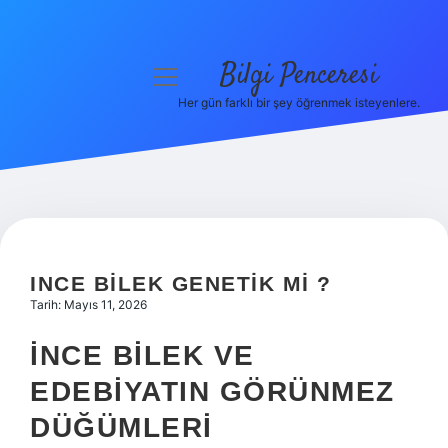
Bilgi Penceresi
menüyü
aç
Her gün farklı bir şey öğrenmek isteyenlere.
Anasayfa
Gizlilik Politikası
Yasal Uyarı
Hakkımızda
INCE BILEK GENETIK MI ?
Tarih: Mayıs 11, 2026
İNCE BILEK VE
EDEBIYATIN GÖRÜNMEZ
DÜĞÜMLERI