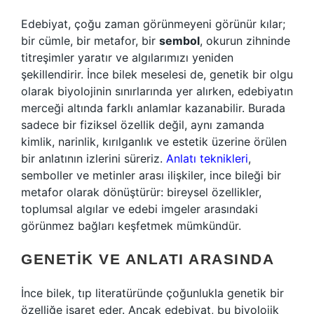
Edebiyat, çoğu zaman görünmeyeni görünür kılar;
bir cümle, bir metafor, bir
sembol
, okurun zihninde
titreşimler yaratır ve algılarımızı yeniden
şekillendirir. İnce bilek meselesi de, genetik bir olgu
olarak biyolojinin sınırlarında yer alırken, edebiyatın
merceği altında farklı anlamlar kazanabilir. Burada
sadece bir fiziksel özellik değil, aynı zamanda
kimlik, narinlik, kırılganlık ve estetik üzerine örülen
bir anlatının izlerini süreriz.
Anlatı teknikleri
,
semboller ve metinler arası ilişkiler, ince bileği bir
metafor olarak dönüştürür: bireysel özellikler,
toplumsal algılar ve edebi imgeler arasındaki
görünmez bağları keşfetmek mümkündür.
GENETIK VE ANLATI ARASINDA
İnce bilek, tıp literatüründe çoğunlukla genetik bir
özelliğe işaret eder. Ancak edebiyat, bu biyolojik