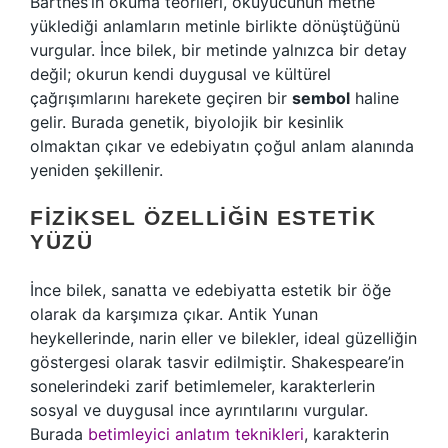
Barthes’ın okuma teorileri, okuyucunun metne
yüklediği anlamların metinle birlikte dönüştüğünü
vurgular. İnce bilek, bir metinde yalnızca bir detay
değil; okurun kendi duygusal ve kültürel
çağrışımlarını harekete geçiren bir
sembol
haline
gelir. Burada genetik, biyolojik bir kesinlik
olmaktan çıkar ve edebiyatın çoğul anlam alanında
yeniden şekillenir.
FIZIKSEL ÖZELLIĞIN ESTETIK
YÜZÜ
İnce bilek, sanatta ve edebiyatta estetik bir öğe
olarak da karşımıza çıkar. Antik Yunan
heykellerinde, narin eller ve bilekler, ideal güzelliğin
göstergesi olarak tasvir edilmiştir. Shakespeare’in
sonelerindeki zarif betimlemeler, karakterlerin
sosyal ve duygusal ince ayrıntılarını vurgular.
Burada
betimleyici anlatım teknikleri
, karakterin