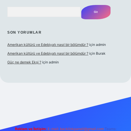
Arama
SON YORUMLAR
Amerikan kültürü ve Edebiyatı nasıl bir bölümdür ?
için
admin
Amerikan kültürü ve Edebiyatı nasıl bir bölümdür ?
için
Burak
Güç ne demek Ekşi ?
için
admin
tps://tulipbetgiris.org/
elexbett.net
Reklam ve İletişim:
E-mail:
backlinkpaneli@gmail.com
Teams: