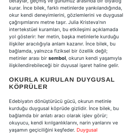
detaylar, geçmiş ve günümüz arasında bir diyalog
kurar. İnce bilek, farklı metinlerde yankılandığında,
okur kendi deneyimlerini, gözlemlerini ve duygusal
çağrışımlarını metne taşır. Julia Kristeva’nın
intertekstüel kuramları, bu etkileşimi açıklamada
yol gösterir: her metin, başka metinlerle kurduğu
ilişkiler aracılığıyla anlam kazanır. İnce bilek, bu
bağlamda, yalnızca fiziksel bir özellik değil;
metinler arası bir
sembol
, okurun kendi yaşamıyla
ilişkilendirebileceği bir duyusal işaret haline gelir.
OKURLA KURULAN DUYGUSAL
KÖPRÜLER
Edebiyatın dönüştürücü gücü, okurun metinle
kurduğu duygusal köprüde gizlidir. İnce bilek, bu
bağlamda bir anlatı aracı olarak işlev görür;
okuyucu, kendi kırılganlıklarını, narin yanlarını ve
yaşamın geçiciliğini keşfeder.
Duygusal