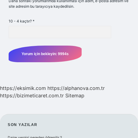
Daha sonraki yorumlarımda kullanılması için adım, e-posta adresim ve
site adresim bu tarayıcıya kaydedilsin.
10 - 4 kaçtır?
*
https://eksimik.com
https://alphanova.com.tr
https://bizimeticaret.com.tr
Sitemap
SIDEBAR
SON YAZILAR
Daire vergisi nereden öğrenilir ?