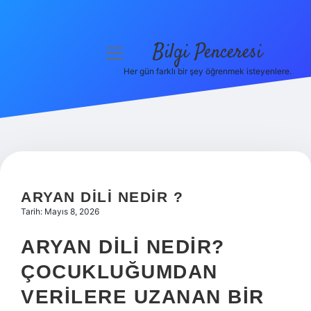
Bilgi Penceresi
menüyü
aç
Her gün farklı bir şey öğrenmek isteyenlere.
Anasayfa
Gizlilik Politikası
Yasal Uyarı
Hakkımızda
ARYAN DILI NEDIR ?
Tarih: Mayıs 8, 2026
ARYAN DILI NEDIR?
ÇOCUKLUĞUMDAN
VERILERE UZANAN BIR