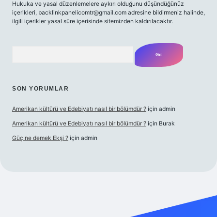
Hukuka ve yasal düzenlemelere aykırı olduğunu düşündüğünüz
içerikleri,
backlinkpanelicomtr@gmail.com
adresine bildirmeniz halinde,
ilgili içerikler yasal süre içerisinde sitemizden kaldırılacaktır.
Arama
SON YORUMLAR
Amerikan kültürü ve Edebiyatı nasıl bir bölümdür ?
için
admin
Amerikan kültürü ve Edebiyatı nasıl bir bölümdür ?
için
Burak
Güç ne demek Ekşi ?
için
admin
ps://tulipbetgiris.org/
elexbett.net