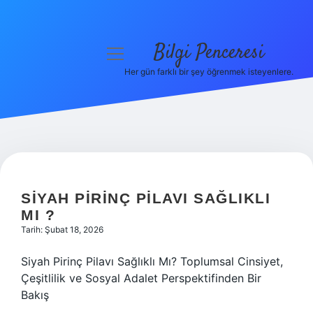
Bilgi Penceresi
menüyü
aç
Her gün farklı bir şey öğrenmek isteyenlere.
Anasayfa
Gizlilik Politikası
Yasal Uyarı
Hakkımızda
SIYAH PIRINÇ PILAVI SAĞLIKLI
MI ?
Tarih: Şubat 18, 2026
Siyah Pirinç Pilavı Sağlıklı Mı? Toplumsal Cinsiyet,
Çeşitlilik ve Sosyal Adalet Perspektifinden Bir
Bakış