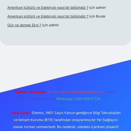
Amerikan kültürü ve Edebiyatı nasıl bir bölümdür ?
için
admin
Amerikan kültürü ve Edebiyatı nasıl bir bölümdür ?
için
Burak
Güç ne demek Ekşi ?
için
admin
etgiris.org/
elexbett.net
Reklam ve İletişim:
E-mail:
backlinkpaneli@gmail.com
Teams:
forumhizmeti@gmail.com
Whatsapp: 0262 606 0 726
Telegram:
@karabul
Yasal Uyarı:
Sitemiz, 5651 Sayılı Kanun gereğince Bilgi Teknolojileri
ve İletişim Kurumu (BTK) tarafından onaylanmış bir Yer Sağlayıcı
olarak hizmet vermektedir. Bu nedenle, sitedeki içerikleri proaktif