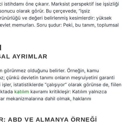
 istihdamı öne çıkarır. Marksist perspektif ise işsizliği
r sonucu olarak görür. Bu çerçevede, “işsiz
rünürlüğü ve değeri belirlenmiş kesimlerdir: yüksek
i devlet memurları. Soru şudur: Peki, bu tanım, toplumsal
M
SAL AYRIMLAR
erin görünmez olduğunu belirler. Örneğin, kamu
az; çünkü devletin tanımı onların meşruiyetini garanti
şler, istatistiklerde “çalışıyor” olarak görünse de, fiilen
oktada
katılım
kavramı kritikleşir: Katılım yalnızca
ar mekanizmalarına dahil olmak, haklarını
: ABD VE ALMANYA ÖRNEĞI