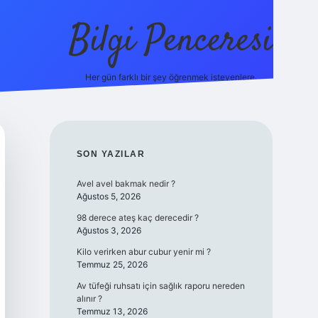
Bilgi Penceresi
Her gün farklı bir şey öğrenmek isteyenlere.
https://t
SIDEBAR
SON YAZILAR
Avel avel bakmak nedir ?
Ağustos 5, 2026
98 derece ateş kaç derecedir ?
Ağustos 3, 2026
Kilo verirken abur cubur yenir mi ?
Temmuz 25, 2026
Av tüfeği ruhsatı için sağlık raporu nereden
alınır ?
Temmuz 13, 2026