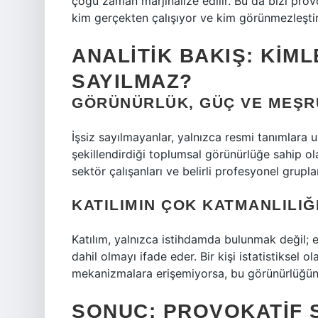
çoğu zaman marjinalize edilir. Bu da bizi pr
kim gerçekten çalışıyor ve kim görünmezleştir
ANALITIK BAKIŞ: KIM
SAYILMAZ?
GÖRÜNÜRLÜK, GÜÇ VE MEŞR
İşsiz sayılmayanlar, yalnızca resmi tanımlara uy
şekillendirdiği toplumsal görünürlüğe sahip olan
sektör çalışanları ve belirli profesyonel grup
KATILIMIN ÇOK KATMANLILIĞ
Katılım, yalnızca istihdamda bulunmak değil; 
dahil olmayı ifade eder. Bir kişi istatistiksel ol
mekanizmalara erişemiyorsa, bu görünürlüğün s
SONUÇ: PROVOKATIF