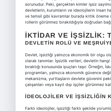
sorunudur. Peki, gerçekten kimler işsiz sayılma
devletlerin, kurumların ve ideolojilerin insan h
ve temsil gibi kavramlar burada kritik öneme sa
rollerin görünmez bırakıldığıyla doğrudan bağla
İKTIDAR VE İŞSIZLIK:
DEVLETIN ROLÜ VE MEŞRUIYE
Devlet, işsizliği yalnızca ekonomik bir olgu o
olarak tanımlar. İşsizlik verileri, devletin hang
bıraktığı konusunda ipuçları taşır. Örneğin, İsk
programları, yalnızca ekonomik güvence deği
mekanizma, yurttaşların devlete güvenini peki
çalışanları veya kayıt dışı işçiler görünmez kalı
İDEOLOJILER VE İŞSIZLIĞIN
Farklı ideolojiler, işsizliği farklı şekilde yorum