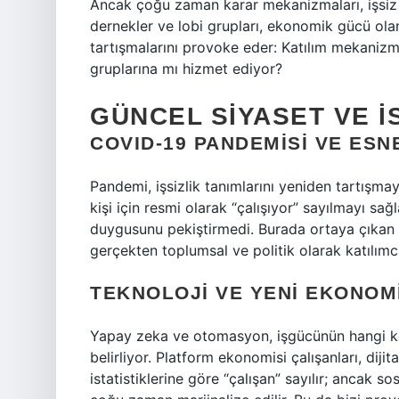
Ancak çoğu zaman karar mekanizmaları, işsiz s
dernekler ve lobi grupları, ekonomik gücü olan
tartışmalarını provoke eder: Katılım mekanizma
gruplarına mı hizmet ediyor?
GÜNCEL SIYASET VE İ
COVID-19 PANDEMISI VE ESN
Pandemi, işsizlik tanımlarını yeniden tartışmay
kişi için resmi olarak “çalışıyor” sayılmayı s
duygusunu pekiştirmedi. Burada ortaya çıkan çel
gerçekten toplumsal ve politik olarak katılımcı
TEKNOLOJI VE YENI EKONO
Yapay zeka ve otomasyon, işgücünün hangi ke
belirliyor. Platform ekonomisi çalışanları, dijital
istatistiklerine göre “çalışan” sayılır; ancak s