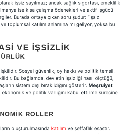
olarak işsiz sayılmaz; ancak sağlık sigortası, emeklilik
Almanya ise kısa çalışma ödenekleri ve aktif işgücü
giler. Burada ortaya çıkan soru şudur: “İşsiz
e toplumsal katılım anlamına mı geliyor, yoksa bu
SI VE İŞSIZLIK
NÜRLÜK
lişkilidir. Sosyal güvenlik, oy hakkı ve politik temsil,
kilidir. Bu bağlamda, devletin işsizliği nasıl ölçtüğü,
şların sistem dışı bırakıldığını gösterir.
Meşruiyet
 ekonomik ve politik varlığını kabul ettirme sürecine
ONOMIK ROLLER
kaların oluşturulmasında
katılım
ve şeffaflık esastır.