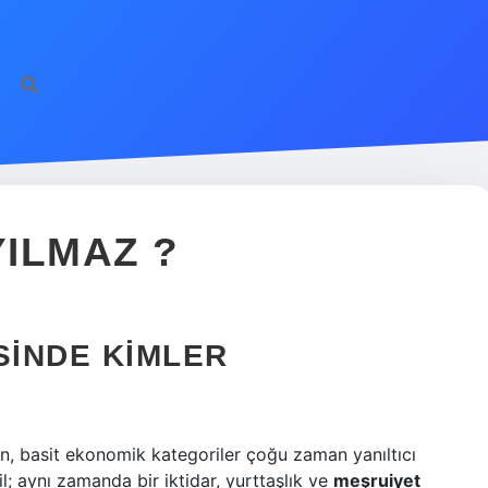
YILMAZ ?
ESINDE KIMLER
en, basit ekonomik kategoriler çoğu zaman yanıltıcı
ğil; aynı zamanda bir iktidar, yurttaşlık ve
meşruiyet