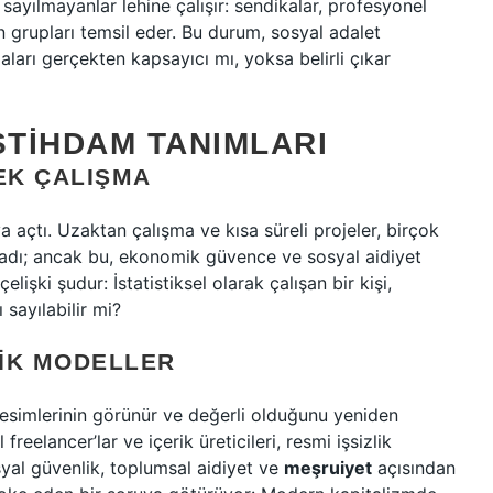
ayılmayanlar lehine çalışır: sendikalar, profesyonel
 grupları temsil eder. Bu durum, sosyal adalet
ları gerçekten kapsayıcı mı, yoksa belirli çıkar
STIHDAM TANIMLARI
EK ÇALIŞMA
a açtı. Uzaktan çalışma ve kısa süreli projeler, birçok
ağladı; ancak bu, ekonomik güvence ve sosyal aidiyet
işki şudur: İstatistiksel olarak çalışan bir kişi,
 sayılabilir mi?
MIK MODELLER
simlerinin görünür ve değerli olduğunu yeniden
 freelancer’lar ve içerik üreticileri, resmi işsizlik
osyal güvenlik, toplumsal aidiyet ve
meşruiyet
açısından