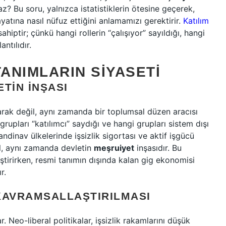
z? Bu soru, yalnızca istatistiklerin ötesine geçerek,
ayatına nasıl nüfuz ettiğini anlamamızı gerektirir.
Katılım
hiptir; çünkü hangi rollerin “çalışıyor” sayıldığı, hangi
ntılıdır.
 TANIMLARIN SIYASETI
TIN İNŞASI
larak değil, aynı zamanda bir toplumsal düzen aracısı
i grupları “katılımcı” saydığı ve hangi grupları sistem dışı
andinav ülkelerinde işsizlik sigortası ve aktif işgücü
l, aynı zamanda devletin
meşruiyet
inşasıdır. Bu
ştirirken, resmi tanımın dışında kalan gig ekonomisi
r.
 KAVRAMSALLAŞTIRILMASI
lar. Neo-liberal politikalar, işsizlik rakamlarını düşük