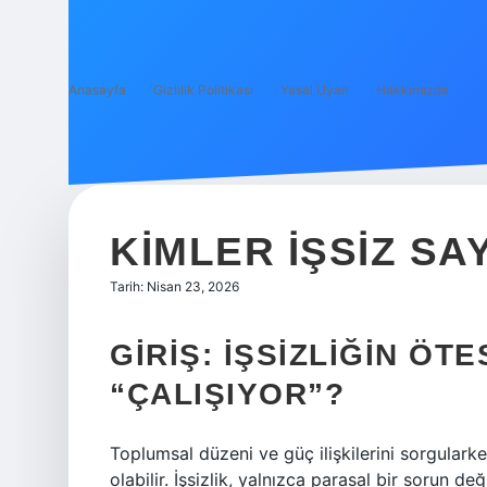
Anasayfa
Gizlilik Politikası
Yasal Uyarı
Hakkımızda
KIMLER IŞSIZ SA
Tarih: Nisan 23, 2026
GIRIŞ: İŞSIZLIĞIN ÖT
“ÇALIŞIYOR”?
Toplumsal düzeni ve güç ilişkilerini sorgulark
olabilir. İşsizlik, yalnızca parasal bir sorun de