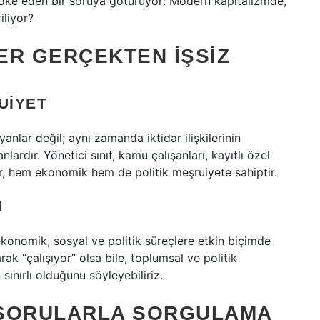
ovoke eden bir soruya götürüyor: Modern kapitalizmde,
iliyor?
LER GERÇEKTEN İŞSIZ
UIYET
anlar değil; aynı zamanda iktidar ilişkilerinin
lardır. Yönetici sınıf, kamu çalışanları, kayıtlı özel
lar, hem ekonomik hem de politik meşruiyete sahiptir.
I
ekonomik, sosyal ve politik süreçlere etkin biçimde
arak “çalışıyor” olsa bile, toplumsal ve politik
ınırlı olduğunu söyleyebiliriz.
 SORULARLA SORGULAMA