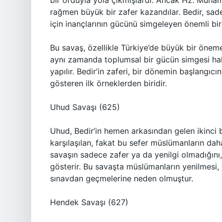
bir orduyla yola çıkmışlardı. Ancak Hz. Muh
rağmen büyük bir zafer kazandılar. Bedir, sad
için inançlarının gücünü simgeleyen önemli bi
Bu savaş, özellikle Türkiye’de büyük bir öneme 
aynı zamanda toplumsal bir gücün simgesi hal
yapılır. Bedir’in zaferi, bir dönemin başlangıcın
gösteren ilk örneklerden biridir.
Uhud Savaşı (625)
Uhud, Bedir’in hemen arkasından gelen ikinci 
karşılaşılan, fakat bu sefer müslümanların daha
savaşın sadece zafer ya da yenilgi olmadığını,
gösterir. Bu savaşta müslümanların yenilmesi,
sınavdan geçmelerine neden olmuştur.
Hendek Savaşı (627)