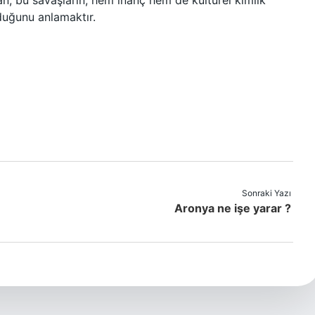
lan, bu savaşların, hem inanç hem de kültürel kimlik
duğunu anlamaktır.
Sonraki Yazı
Aronya ne işe yarar ?