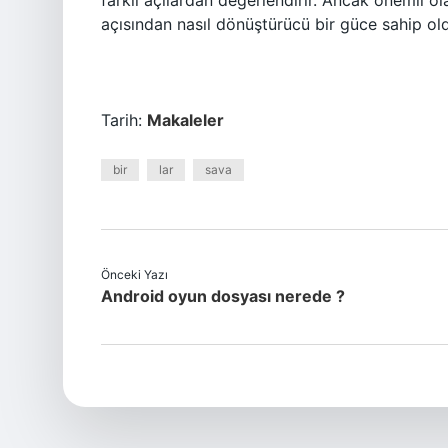
farklı açılardan değerlendirir. Ancak önemli o
açısından nasıl dönüştürücü bir güce sahip ol
Tarih:
Makaleler
bir
lar
sava
Önceki Yazı
Android oyun dosyası nerede ?