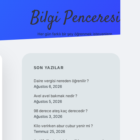
Bilgi Penceresi
Her gün farklı bir şey öğrenmek isteyenlere.
https://tu
SIDEBAR
SON YAZILAR
Daire vergisi nereden öğrenilir ?
Ağustos 6, 2026
Avel avel bakmak nedir ?
Ağustos 5, 2026
98 derece ateş kaç derecedir ?
Ağustos 3, 2026
Kilo verirken abur cubur yenir mi ?
Temmuz 25, 2026