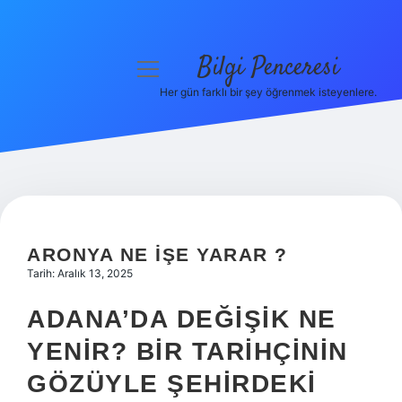
Bilgi Penceresi
menüyü
aç
Her gün farklı bir şey öğrenmek isteyenlere.
Anasayfa
Gizlilik Politikası
Yasal Uyarı
Hakkımızda
ARONYA NE IŞE YARAR ?
Tarih: Aralık 13, 2025
ADANA’DA DEĞIŞIK NE
YENIR? BIR TARIHÇININ
GÖZÜYLE ŞEHIRDEKI