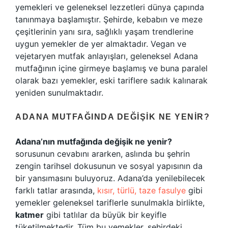
yemekleri ve geleneksel lezzetleri dünya çapında
tanınmaya başlamıştır. Şehirde, kebabın ve meze
çeşitlerinin yanı sıra, sağlıklı yaşam trendlerine
uygun yemekler de yer almaktadır. Vegan ve
vejetaryen mutfak anlayışları, geleneksel Adana
mutfağının içine girmeye başlamış ve buna paralel
olarak bazı yemekler, eski tariflere sadık kalınarak
yeniden sunulmaktadır.
ADANA MUTFAĞINDA DEĞIŞIK NE YENIR?
Adana’nın mutfağında değişik ne yenir?
sorusunun cevabını ararken, aslında bu şehrin
zengin tarihsel dokusunun ve sosyal yapısının da
bir yansımasını buluyoruz. Adana’da yenilebilecek
farklı tatlar arasında,
kısır, türlü, taze fasulye
gibi
yemekler geleneksel tariflerle sunulmakla birlikte,
katmer
gibi tatlılar da büyük bir keyifle
tüketilmektedir. Tüm bu yemekler, şehirdeki