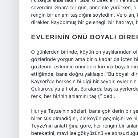
İlk başta anlamadım tabii, o direklerin ne kad
severdim. Sonra bir gün, annemle yürürken, o 
rengin bir anlam taşıdığını söyledim. Ve o an
direkler, kaybolmuş bir geleneği, bir hatırayı, 
EVLERININ ÖNÜ BOYALI DIRE
O günlerden birinde, köyün en yaşlılarından ol
gözlerinde yorgun ama bir o kadar da içten bir
gözlerim, evlerinin önündeki kırmızı boyalı dir
ettiğimde, bana doğru yaklaşıp, “Bu boyalı dire
Kayseri’de herkesin bildiği bir şeydir, evlerin
Çukurova’ya ait olur. Buralarda başka yerlerde
renk, her birinin anlamını taşır,” dedi.
Huriye Teyze’nin sözleri, bana çok derin bir şey
birer süs olmadığını, bir köyün geçmişini ve h
Teyze’nin anlattığına göre, her rengin bir anlam
bereketini; mavi ise gökyüzünü ve sonsuzluğu