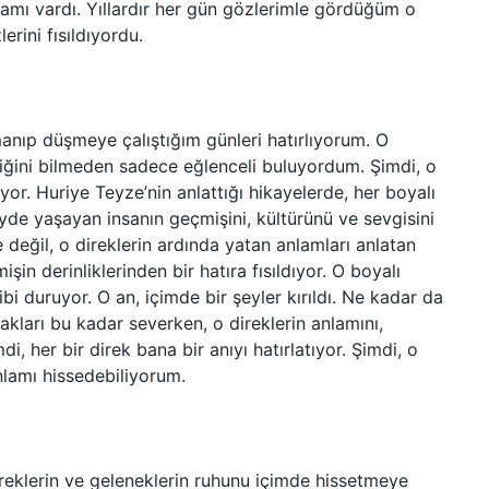
lamı vardı. Yıllardır her gün gözlerimle gördüğüm o
erini fısıldıyordu.
anıp düşmeye çalıştığım günleri hatırlıyorum. O
iğini bilmeden sadece eğlenceli buluyordum. Şimdi, o
ıyor. Huriye Teyze’nin anlattığı hikayelerde, her boyalı
 köyde yaşayan insanın geçmişini, kültürünü ve sevgisini
 değil, o direklerin ardında yatan anlamları anlatan
in derinliklerinden bir hatıra fısıldıyor. O boyalı
gibi duruyor. O an, içimde bir şeyler kırıldı. Ne kadar da
ları bu kadar severken, o direklerin anlamını,
her bir direk bana bir anıyı hatırlatıyor. Şimdi, o
nlamı hissedebiliyorum.
eklerin ve geleneklerin ruhunu içimde hissetmeye