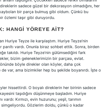
ar anlam taşıdığını. Çocukken sadece renkli olmalarını
direklerin sadece güzel bir dekorasyon olmadığını, her
, kaybolan bir parça bulmuş gibi oldum. Çünkü bu
bir özlemi taşır gibi duruyordu.
K: HANGI YÖREYE AIT?
an Huriye Teyze ile karşılaştım. Huriye Teyze’nin
 parıltı vardı. Onunla biraz sohbet ettik. Sonra, birden
eğe takıldı. Huriye Teyze’nin gülümsediğini fark
kler, bizim geleneklerimizin bir parçası, evlat.
in önünde böyle direkler olan köyler, daha çok
 de var, ama bizimkiler hep bu şekilde boyanırdı. İşte o
ler hissettirdi. O boyalı direklerin her birinin sadece
ikayesini taşıdığını düşünmeye başladım. Huriye
ı vardı: Kırmızı, evin huzurunu; yeşil, tarımın
 simgeliyordu. Gözlerim doldu, çünkü o kadar