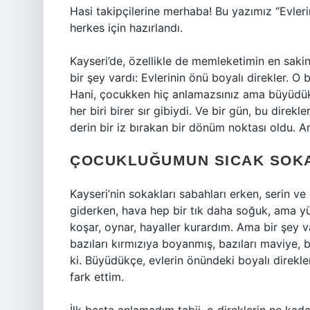
Hasi takipçilerine merhaba! Bu yazımız “Evler
herkes için hazırlandı.
Kayseri’de, özellikle de memleketimin en sak
bir şey vardı: Evlerinin önü boyalı direkler. O 
Hani, çocukken hiç anlamazsınız ama büyüdükçe 
her biri birer sır gibiydi. Ve bir gün, bu dir
derin bir iz bırakan bir dönüm noktası oldu. 
ÇOCUKLUĞUMUN SICAK SOK
Kayseri’nin sokakları sabahları erken, serin ve
giderken, hava hep bir tık daha soğuk, ama y
koşar, oynar, hayaller kurardım. Ama bir şey va
bazıları kırmızıya boyanmış, bazıları maviye, 
ki. Büyüdükçe, evlerin önündeki boyalı direkle
fark ettim.