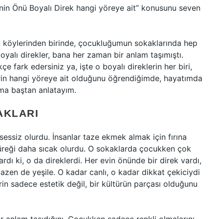
inin Önü Boyalı Direk hangi yöreye ait” konusunu seven
in köylerinden birinde, çocukluğumun sokaklarında hep
boyalı direkler, bana her zaman bir anlam taşımıştı.
fark edersiniz ya, işte o boyalı direklerin her biri,
eklerin hangi yöreye ait olduğunu öğrendiğimde, hayatımda
Ama baştan anlatayım.
AKLARI
 sessiz olurdu. İnsanlar taze ekmek almak için fırına
üreği daha sıcak olurdu. O sokaklarda çocukken çok
rdı ki, o da direklerdi. Her evin önünde bir direk vardı,
bazen de yeşile. O kadar canlı, o kadar dikkat çekiciydi
rin sadece estetik değil, bir kültürün parçası olduğunu