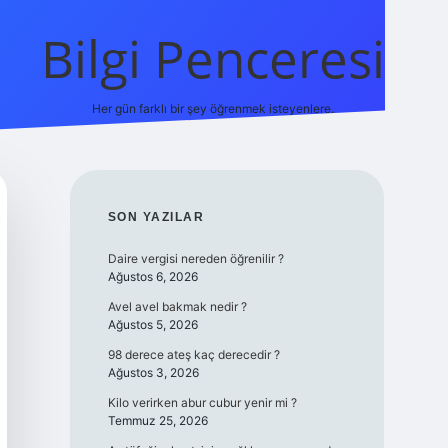
Bilgi Penceresi
Her gün farklı bir şey öğrenmek isteyenlere.
https://tulipbetgiris.org/
elexbet
SIDEBAR
SON YAZILAR
Daire vergisi nereden öğrenilir ?
Ağustos 6, 2026
Avel avel bakmak nedir ?
Ağustos 5, 2026
98 derece ateş kaç derecedir ?
Ağustos 3, 2026
Kilo verirken abur cubur yenir mi ?
Temmuz 25, 2026