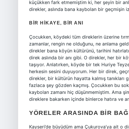
küçükken fark etmemiştim ki, her şeyin bir an
direkler, aslında bana kaybolan bir geçmişin izl
BIR HIKAYE, BIR ANI
Çocukken, köydeki tüm direklerin üzerine tırm
zamanlar, rengin ne olduğunu, ne anlama geld
direkler bana köyün kültürünü, tarihini hatırlat
direk aslında bir anı gibi. O direkler, her bir
taşıyor. Anlatırken, köyde bir tek Huriye Teyze
herkesin sesini duyuyorum. Her bir direk, geçmiş
direkler, bir kültürün hayatta kalmış tanıkları 
fazlaca şey gözden kaçmış. Çocukken bu sokak
kaybolan zamanı hiç düşünmemiştim. Ama şimdi, 
direklere bakarken içinde binlerce hatıra ve a
YÖRELER ARASINDA BIR BAĞ
Kayseri’de büyüdüm ama Çukurova’ya ait o dir