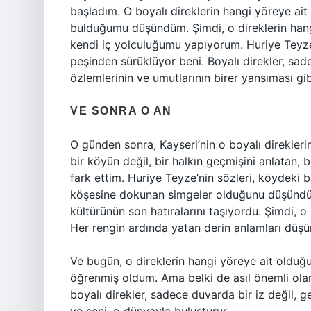
başladım. O boyalı direklerin hangi yöreye ai
bulduğumu düşündüm. Şimdi, o direklerin hang
kendi iç yolculuğumu yapıyorum. Huriye Teyze’n
peşinden sürüklüyor beni. Boyalı direkler, sadec
özlemlerinin ve umutlarının birer yansıması gib
VE SONRA O AN
O günden sonra, Kayseri’nin o boyalı direkler
bir köyün değil, bir halkın geçmişini anlatan,
fark ettim. Huriye Teyze’nin sözleri, köydeki b
köşesine dokunan simgeler olduğunu düşündür
kültürünün son hatıralarını taşıyordu. Şimdi, o 
Her rengin ardında yatan derin anlamları düş
Ve bugün, o direklerin hangi yöreye ait olduğun
öğrenmiş oldum. Ama belki de asıl önemli olan,
boyalı direkler, sadece duvarda bir iz değil, ge