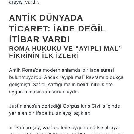
arayışı vardır.
ANTIK DÜNYADA
TICARET: IADE DEĞIL
ITIBAR VARDI
ROMA HUKUKU VE “AYIPLI MAL”
FIKRININ ILK IZLERI
Antik Roma’da modern anlamda bir iade süresi
bulunmuyordu. Ancak “ayıplı mal” kavramı oldukça
gelişmişti. Satıcı, sattığı malın belirli niteliklere
uygun olmasından sorumluydu.
Justinianus’un derlediği Corpus Iuris Civilis içinde
yer alan bir ifade bu anlayışı açıklar:
> “Satılan şey, vaat edilene uygun değilse alıcıya