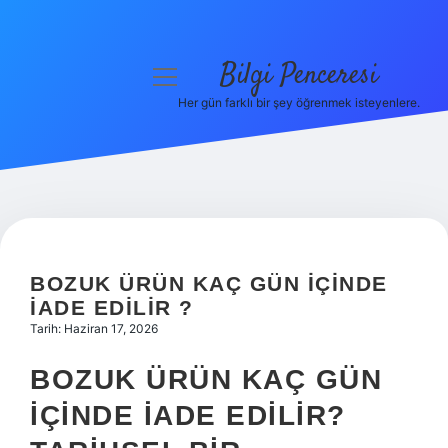
Bilgi Penceresi
menüyü
aç
Her gün farklı bir şey öğrenmek isteyenlere.
Anasayfa
Gizlilik Politikası
Yasal Uyarı
Hakkımızda
BOZUK ÜRÜN KAÇ GÜN IÇINDE
IADE EDILIR ?
Tarih: Haziran 17, 2026
BOZUK ÜRÜN KAÇ GÜN
IÇINDE IADE EDILIR?