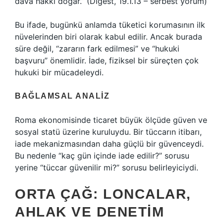
dava hakkı doğar.” (Digest, 19.1.13 – serbest yorum)
Bu ifade, bugünkü anlamda tüketici korumasının ilk
nüvelerinden biri olarak kabul edilir. Ancak burada
süre değil, “zararın fark edilmesi” ve “hukuki
başvuru” önemlidir. İade, fiziksel bir süreçten çok
hukuki bir mücadeleydi.
BAĞLAMSAL ANALIZ
Roma ekonomisinde
ticaret büyük ölçüde güven ve
sosyal statü üzerine kuruluydu. Bir tüccarın itibarı,
iade mekanizmasından daha güçlü bir güvenceydi.
Bu nedenle “kaç gün içinde iade edilir?” sorusu
yerine “tüccar güvenilir mi?” sorusu belirleyiciydi.
ORTA ÇAĞ: LONCALAR,
AHLAK VE DENETIM