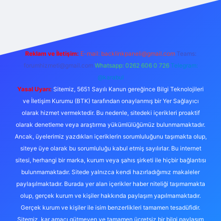
betgiris.org/
elexbett.net
Reklam ve İletişim:
E-mail:
backlinkpaneli@gmail.com
Teams:
forumhizmeti@gmail.com
Whatsapp: 0262 606 0 726
Telegram:
@karabul
Yasal Uyarı:
Sitemiz, 5651 Sayılı Kanun gereğince Bilgi Teknolojileri
ve İletişim Kurumu (BTK) tarafından onaylanmış bir Yer Sağlayıcı
olarak hizmet vermektedir. Bu nedenle, sitedeki içerikleri proaktif
olarak denetleme veya araştırma yükümlülüğümüz bulunmamaktadır.
Ancak, üyelerimiz yazdıkları içeriklerin sorumluluğunu taşımakta olup,
siteye üye olarak bu sorumluluğu kabul etmiş sayılırlar. Bu internet
sitesi, herhangi bir marka, kurum veya şahıs şirketi ile hiçbir bağlantısı
bulunmamaktadır. Sitede yalnızca kendi hazırladığımız makaleler
paylaşılmaktadır. Burada yer alan içerikler haber niteliği taşımamakta
olup, gerçek kurum ve kişiler hakkında paylaşım yapılmamaktadır.
Gerçek kurum ve kişiler ile isim benzerlikleri tamamen tesadüfidir.
Sitemiz, kar amacı gütmeyen ve tamamen ücretsiz bir bilgi paylaşım