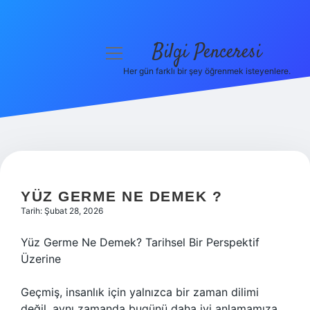
Bilgi Penceresi
menüyü
aç
Her gün farklı bir şey öğrenmek isteyenlere.
Anasayfa
Gizlilik Politikası
Yasal Uyarı
Hakkımızda
YÜZ GERME NE DEMEK ?
Tarih: Şubat 28, 2026
Yüz Germe Ne Demek? Tarihsel Bir Perspektif
Üzerine
Geçmiş, insanlık için yalnızca bir zaman dilimi
değil, aynı zamanda bugünü daha iyi anlamamıza