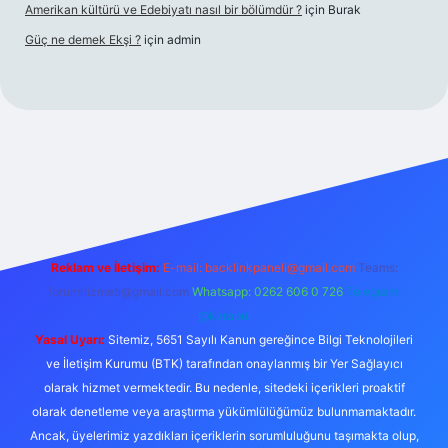
Amerikan kültürü ve Edebiyatı nasıl bir bölümdür ?
için
Burak
Güç ne demek Ekşi ?
için
admin
ett.net
Reklam ve İletişim:
E-mail:
backlinkpaneli@gmail.com
Teams:
forumhizmeti@gmail.com
Whatsapp: 0262 606 0 726
Telegram:
@karabul
Yasal Uyarı:
Sitemiz, 5651 Sayılı Kanun gereğince Bilgi Teknolojileri
ve İletişim Kurumu (BTK) tarafından onaylanmış bir Yer Sağlayıcı
olarak hizmet vermektedir. Bu nedenle, sitedeki içerikleri proaktif
olarak denetleme veya araştırma yükümlülüğümüz bulunmamaktadır.
Ancak, üyelerimiz yazdıkları içeriklerin sorumluluğunu taşımakta olup,