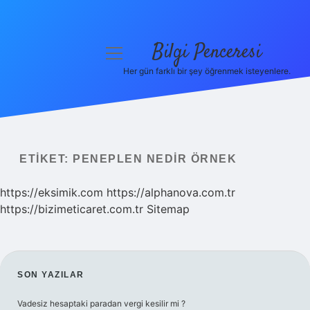
Bilgi Penceresi
menüyü
aç
Her gün farklı bir şey öğrenmek isteyenlere.
Anasayfa
Gizlilik Politikası
Yasal Uyarı
ETIKET:
PENEPLEN NEDIR ÖRNEK
Hakkımızda
https://eksimik.com
https://alphanova.com.tr
https://bizimeticaret.com.tr
Sitemap
SIDEBAR
SON YAZILAR
Vadesiz hesaptaki paradan vergi kesilir mi ?