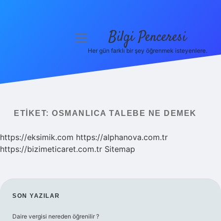
Bilgi Penceresi
menüyü
aç
Her gün farklı bir şey öğrenmek isteyenlere.
Anasayfa
Gizlilik Politikası
Yasal Uyarı
ETIKET:
OSMANLICA TALEBE NE DEMEK
Hakkımızda
https://eksimik.com
https://alphanova.com.tr
https://bizimeticaret.com.tr
Sitemap
SIDEBAR
SON YAZILAR
Daire vergisi nereden öğrenilir ?