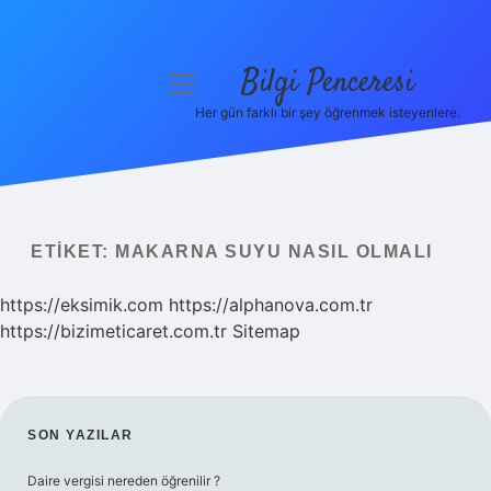
Bilgi Penceresi
menüyü
aç
Her gün farklı bir şey öğrenmek isteyenlere.
Anasayfa
Gizlilik Politikası
Yasal Uyarı
ETIKET:
MAKARNA SUYU NASIL OLMALI
Hakkımızda
https://eksimik.com
https://alphanova.com.tr
https://bizimeticaret.com.tr
Sitemap
SIDEBAR
SON YAZILAR
Daire vergisi nereden öğrenilir ?