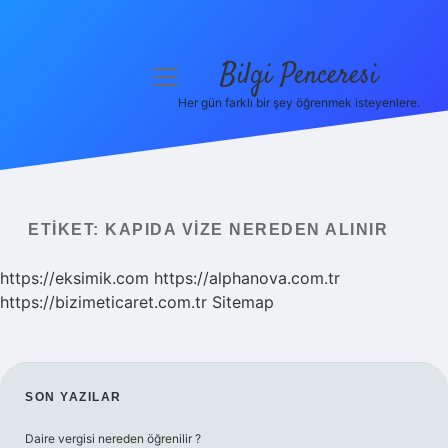
Bilgi Penceresi
menüyü
aç
Her gün farklı bir şey öğrenmek isteyenlere.
Anasayfa
Gizlilik Politikası
Yasal Uyarı
ETIKET:
KAPIDA VIZE NEREDEN ALINIR
Hakkımızda
https://eksimik.com
https://alphanova.com.tr
https://bizimeticaret.com.tr
Sitemap
SIDEBAR
SON YAZILAR
Daire vergisi nereden öğrenilir ?