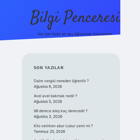
Bilgi Penceresi
Her gün farklı bir şey öğrenmek isteyenlere.
https://tulipbetgiris.org/
elexbett.net
SIDEBAR
SON YAZILAR
Daire vergisi nereden öğrenilir ?
Ağustos 6, 2026
Avel avel bakmak nedir ?
Ağustos 5, 2026
98 derece ateş kaç derecedir ?
Ağustos 3, 2026
Kilo verirken abur cubur yenir mi ?
Temmuz 25, 2026