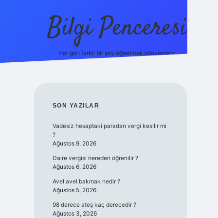
Bilgi Penceresi
Her gün farklı bir şey öğrenmek isteyenlere.
https://tulipbetgiris.org/
elexbett.net
SIDEBAR
SON YAZILAR
Vadesiz hesaptaki paradan vergi kesilir mi
?
Ağustos 9, 2026
Daire vergisi nereden öğrenilir ?
Ağustos 6, 2026
Avel avel bakmak nedir ?
Ağustos 5, 2026
98 derece ateş kaç derecedir ?
Ağustos 3, 2026