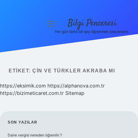
Bilgi Penceresi
menüyü
aç
Her gün farklı bir şey öğrenmek isteyenlere.
Anasayfa
Gizlilik Politikası
Yasal Uyarı
ETIKET:
ÇIN VE TÜRKLER AKRABA MI
Hakkımızda
https://eksimik.com
https://alphanova.com.tr
https://bizimeticaret.com.tr
Sitemap
SIDEBAR
SON YAZILAR
Daire vergisi nereden öğrenilir ?