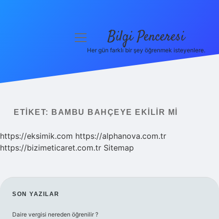
Bilgi Penceresi
menüyü
aç
Her gün farklı bir şey öğrenmek isteyenlere.
Anasayfa
Gizlilik Politikası
Yasal Uyarı
ETIKET:
BAMBU BAHÇEYE EKILIR MI
Hakkımızda
https://eksimik.com
https://alphanova.com.tr
https://bizimeticaret.com.tr
Sitemap
SIDEBAR
SON YAZILAR
Daire vergisi nereden öğrenilir ?