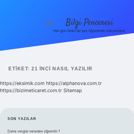
Bilgi Penceresi
menüyü
aç
Her gün farklı bir şey öğrenmek isteyenlere.
Anasayfa
Gizlilik Politikası
Yasal Uyarı
ETIKET:
21 INCI NASIL YAZILIR
Hakkımızda
https://eksimik.com
https://alphanova.com.tr
https://bizimeticaret.com.tr
Sitemap
SIDEBAR
SON YAZILAR
Daire vergisi nereden öğrenilir ?