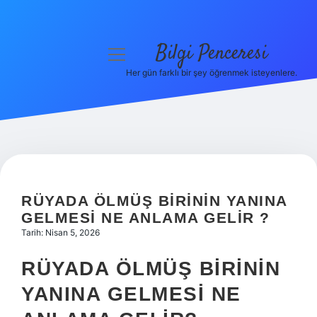
Bilgi Penceresi
menüyü
aç
Her gün farklı bir şey öğrenmek isteyenlere.
Anasayfa
Gizlilik Politikası
Yasal Uyarı
Hakkımızda
RÜYADA ÖLMÜŞ BIRININ YANINA
GELMESI NE ANLAMA GELIR ?
Tarih: Nisan 5, 2026
RÜYADA ÖLMÜŞ BIRININ
YANINA GELMESI NE