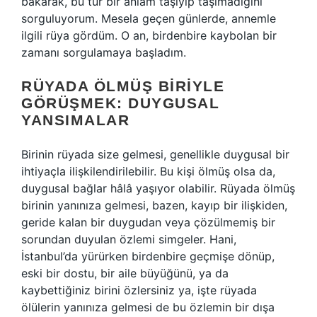
bakarak, bu tür bir anlam taşıyıp taşımadığını
sorguluyorum. Mesela geçen günlerde, annemle
ilgili rüya gördüm. O an, birdenbire kaybolan bir
zamanı sorgulamaya başladım.
RÜYADA ÖLMÜŞ BIRIYLE
GÖRÜŞMEK: DUYGUSAL
YANSIMALAR
Birinin rüyada size gelmesi, genellikle duygusal bir
ihtiyaçla ilişkilendirilebilir. Bu kişi ölmüş olsa da,
duygusal bağlar hâlâ yaşıyor olabilir. Rüyada ölmüş
birinin yanınıza gelmesi, bazen, kayıp bir ilişkiden,
geride kalan bir duygudan veya çözülmemiş bir
sorundan duyulan özlemi simgeler. Hani,
İstanbul’da yürürken birdenbire geçmişe dönüp,
eski bir dostu, bir aile büyüğünü, ya da
kaybettiğiniz birini özlersiniz ya, işte rüyada
ölülerin yanınıza gelmesi de bu özlemin bir dışa