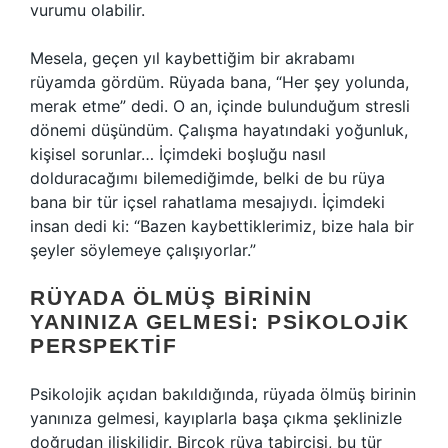
vurumu olabilir.
Mesela, geçen yıl kaybettiğim bir akrabamı
rüyamda gördüm. Rüyada bana, “Her şey yolunda,
merak etme” dedi. O an, içinde bulunduğum stresli
dönemi düşündüm. Çalışma hayatındaki yoğunluk,
kişisel sorunlar… İçimdeki boşluğu nasıl
dolduracağımı bilemediğimde, belki de bu rüya
bana bir tür içsel rahatlama mesajıydı. İçimdeki
insan dedi ki: “Bazen kaybettiklerimiz, bize hala bir
şeyler söylemeye çalışıyorlar.”
RÜYADA ÖLMÜŞ BIRININ
YANINIZA GELMESI: PSIKOLOJIK
PERSPEKTIF
Psikolojik açıdan bakıldığında, rüyada ölmüş birinin
yanınıza gelmesi, kayıplarla başa çıkma şeklinizle
doğrudan ilişkilidir. Birçok rüya tabircisi, bu tür