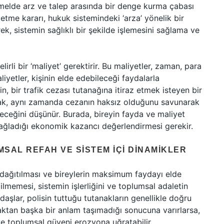
 temelde arz ve talep arasında bir denge kurma çabası
z etme kararı, hukuk sistemindeki ‘arza’ yönelik bir
rek, sistemin sağlıklı bir şekilde işlemesini sağlama ve
rli bir ‘maliyet’ gerektirir. Bu maliyetler, zaman, para
liyetler, kişinin elde edebileceği faydalarla
eğin, bir trafik cezası tutanağına itiraz etmek isteyen bir
ak, aynı zamanda cezanın haksız olduğunu savunarak
eceğini düşünür. Burada, bireyin fayda ve maliyet
 sağladığı ekonomik kazancı değerlendirmesi gerekir.
MSAL REFAH VE SISTEM İÇI DINAMIKLER
e dağıtılması ve bireylerin maksimum faydayı elde
 edilmemesi, sistemin işlerliğini ve toplumsal adaletin
aşlar, polisin tuttuğu tutanakların genellikle doğru
ktan başka bir anlam taşımadığı sonucuna varırlarsa,
e toplumsal güveni erozyona uğratabilir.