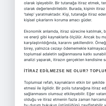
olarak işleyebilir. Bir tutanağa itiraz etmek,
olarak değerlendirilebilir. Burada, kişinin itira
‘talep’ yaratmaktadır. Kişi, tutanağa itiraz ede
kişisel çıkarlarını koruma amacı güder.
Ekonomik anlamda, itiraz sürecine katılmak, beli
ve enerji gibi kaynaklarla ölçülür. Ancak bu ma
karşılaştırıldığında, kararını şekillendirir. Örn
birey, yalnızca cezayı ödememekle kalmayac
toplumsal adaletin sağlanmasına katkı sunabil
analizi yaparak, itirazın gerçekten kendisine
İTIRAZ EDILMEZSE NE OLUR? TOPLU
Toplumsal refah, kaynakların etkin bir şekild
etmesi ile ilgilidir. Bir polis tutanağına itiraz
sağlanmasını olumsuz etkileyebilir. Eğer vatand
olduğu ve itiraz etmenin fazla zaman harcama
bu durum hukukun üstünlüğünü zayıflatabilir v