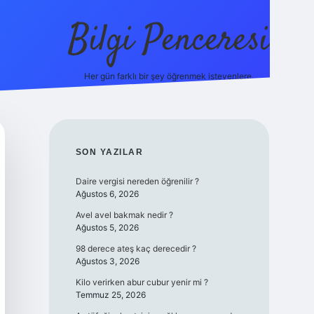
Bilgi Penceresi
Her gün farklı bir şey öğrenmek isteyenlere.
https://tulipbetgiris.org/
elexbett.net
SIDEBAR
SON YAZILAR
Daire vergisi nereden öğrenilir ?
Ağustos 6, 2026
Avel avel bakmak nedir ?
Ağustos 5, 2026
98 derece ateş kaç derecedir ?
Ağustos 3, 2026
Kilo verirken abur cubur yenir mi ?
Temmuz 25, 2026