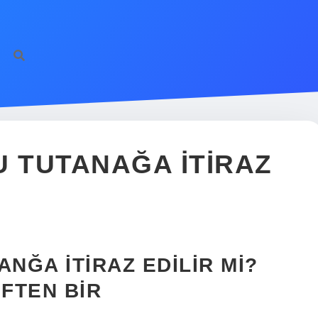
U TUTANAĞA ITIRAZ
NĞA İTIRAZ EDILIR MI?
FTEN BIR