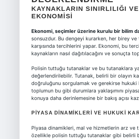
KAYNAKLARIN SINIRLILIĞI V
EKONOMISI
Ekonomi, seçimler üzerine kurulu bir bilim dal
sonsuzdur. Bu dengeyi kurarken, her birey ve t
karşısında tercihlerini yapar. Ekonomi, bu terc
kaynakların nasıl dağıtılacağını ve sonuçta top
Polisin tuttuğu tutanaklar ve bu tutanaklara y
değerlendirilebilir. Tutanak, belirli bir olayın 
doğruluğunu sorgulamak ve gerekirse hukuki bi
toplumun bu gibi durumlara yaklaşımını piyasa
konuya daha derinlemesine bir bakış açısı kaza
PIYASA DINAMIKLERI VE HUKUKI K
Piyasa dinamikleri, mal ve hizmetlerin arz ve ta
özellikle polisin tuttuğu tutanaklar gibi belirl