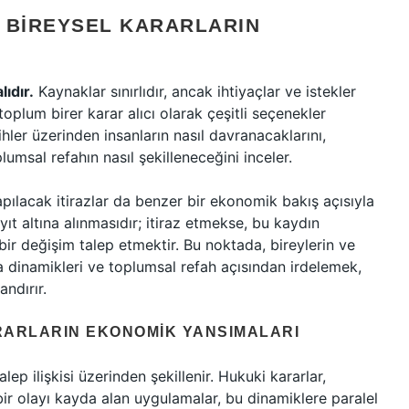
E BIREYSEL KARARLARIN
ıdır.
Kaynaklar sınırlıdır, ancak ihtiyaçlar ve istekler
oplum birer karar alıcı olarak çeşitli seçenekler
ihler üzerinden insanların nasıl davranacaklarını,
lumsal refahın nasıl şekilleneceğini inceler.
apılacak itirazlar da benzer bir ekonomik bakış açısıyla
kayıt altına alınmasıdır; itiraz etmekse, bu kaydın
r değişim talep etmektir. Bu noktada, bireylerin ve
 dinamikleri ve toplumsal refah açısından irdelemek,
ndırır.
ARARLARIN EKONOMIK YANSIMALARI
lep ilişkisi üzerinden şekillenir. Hukuki kararlar,
i bir olayı kayda alan uygulamalar, bu dinamiklere paralel