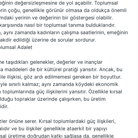
inin değersizleşmesine de yol açabilir. Toplumsal
işlerin çoğu, genellikle görünür olmasa da oldukça önemli
umdaki yerinin ve değerinin bir göstergesi olabilir.
arşısında nasıl bir toplumsal tanıma bulduklarıdır.
n, aynı zamanda kadınların çalışma saatlerinin, emeğinin
akdir edildiği üzerine de sorular sordurur.
oplumsal Adalet
e taşıdıkları gelenekler, değerler ve inançlar
ıda maddeleri de bir kültürel pratiği yansıtır. Ancak, bu
 ile ilişkisi, göz ardı edilmemesi gereken bir boyuttur.
olüyle sınırlı kalmaz; aynı zamanda köydeki ekonomik
m toplumlarında güç ilişkilerini yansıtır. Özellikle kırsal
olduğu topraklar üzerinde çalışırken, bu üretim
dir.
zler önüne serer. Kırsal toplumlardaki güç ilişkileri,
ır ve bu ilişkiler genellikle ataerkil bir yapıyı
msal üretime doğrudan katkı sağlasa da, genellikle