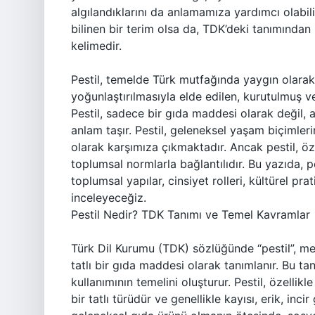
algılandıklarını da anlamamıza yardımcı olabilir
bilinen bir terim olsa da, TDK’deki tanımında
kelimedir.
Pestil, temelde Türk mutfağında yaygın olarak 
yoğunlaştırılmasıyla elde edilen, kurutulmuş ve i
Pestil, sadece bir gıda maddesi olarak değil,
anlam taşır. Pestil, geleneksel yaşam biçimleri
olarak karşımıza çıkmaktadır. Ancak pestil, özel
toplumsal normlarla bağlantılıdır. Bu yazıda, p
toplumsal yapılar, cinsiyet rolleri, kültürel prat
inceleyeceğiz.
Pestil Nedir? TDK Tanımı ve Temel Kavramlar
Türk Dil Kurumu (TDK) sözlüğünde “pestil”, me
tatlı bir gıda maddesi olarak tanımlanır. Bu tanı
kullanımının temelini oluşturur. Pestil, özell
bir tatlı türüdür ve genellikle kayısı, erik, inc