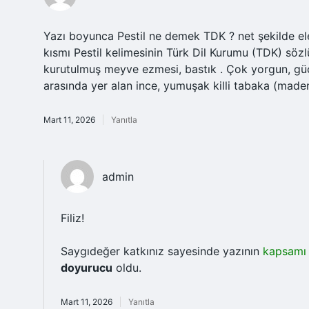
Yazı boyunca Pestil ne demek TDK ? net şekilde ele
kısmı Pestil kelimesinin Türk Dil Kurumu (TDK) sözl
kurutulmuş meyve ezmesi, bastık . Çok yorgun, güçs
arasında yer alan ince, yumuşak killi tabaka (madenc
Mart 11, 2026
Yanıtla
admin
Filiz!
Saygıdeğer katkınız sayesinde yazının
kapsamı
doyurucu
oldu.
Mart 11, 2026
Yanıtla