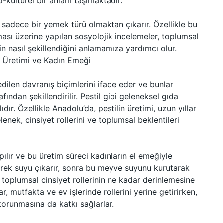
-kültürel bir anlam taşımaktadır.
u sadece bir yemek türü olmaktan çıkarır. Özellikle bu
lması üzerine yapılan sosyolojik incelemeler, toplumsal
tin nasıl şekillendiğini anlamamıza yardımcı olur.
in Üretimi ve Kadın Emeği
edilen davranış biçimlerini ifade eder ve bunlar
afından şekillendirilir. Pestil gibi geleneksel gıda
ıdır. Özellikle Anadolu’da, pestilin üretimi, uzun yıllar
nek, cinsiyet rollerini ve toplumsal beklentileri
pılır ve bu üretim süreci kadınların el emeğiyle
ezerek suyu çıkarır, sonra bu meyve suyunu kurutarak
a toplumsal cinsiyet rollerinin ne kadar derinlemesine
ar, mutfakta ve ev işlerinde rollerini yerine getirirken,
orunmasına da katkı sağlarlar.