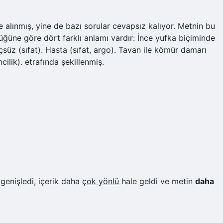
 alınmış, yine de bazı sorular cevapsız kalıyor. Metnin bu
üğüne göre dört farklı anlamı vardır: İnce yufka biçiminde
üz (sıfat). Hasta (sıfat, argo). Tavan ile kömür damarı
ilik). etrafında şekillenmiş.
genişledi, içerik daha
çok yönlü
hale geldi ve metin
daha