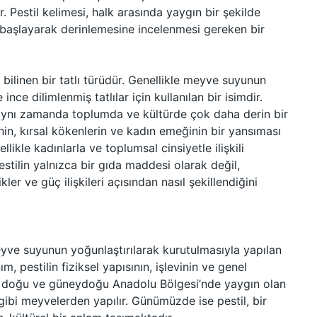
. Pestil kelimesi, halk arasında yaygın bir şekilde
n başlayarak derinlemesine incelenmesi gereken bir
bilinen bir tatlı türüdür. Genellikle meyve suyunun
nce dilimlenmiş tatlılar için kullanılan bir isimdir.
 aynı zamanda toplumda ve kültürde çok daha derin bir
nin, kırsal kökenlerin ve kadın emeğinin bir yansıması
likle kadınlarla ve toplumsal cinsiyetle ilişkili
estilin yalnızca bir gıda maddesi olarak değil,
ikler ve güç ilişkileri açısından nasıl şekillendiğini
yve suyunun yoğunlaştırılarak kurutulmasıyla yapılan
m, pestilin fiziksel yapısının, işlevinin ve genel
ikle doğu ve güneydoğu Anadolu Bölgesi’nde yaygın olan
ir gibi meyvelerden yapılır. Günümüzde ise pestil, bir