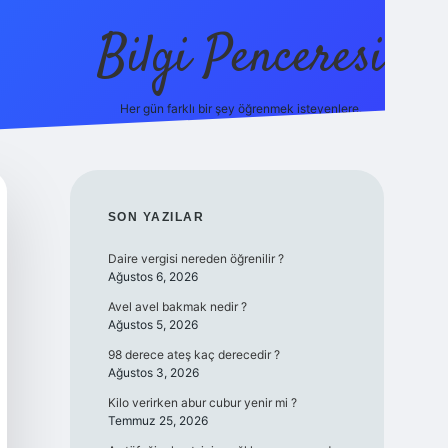
Bilgi Penceresi
Her gün farklı bir şey öğrenmek isteyenlere.
https://tulipbetgiris.org/
elexbett.net
SIDEBAR
SON YAZILAR
Daire vergisi nereden öğrenilir ?
Ağustos 6, 2026
Avel avel bakmak nedir ?
Ağustos 5, 2026
98 derece ateş kaç derecedir ?
Ağustos 3, 2026
Kilo verirken abur cubur yenir mi ?
Temmuz 25, 2026