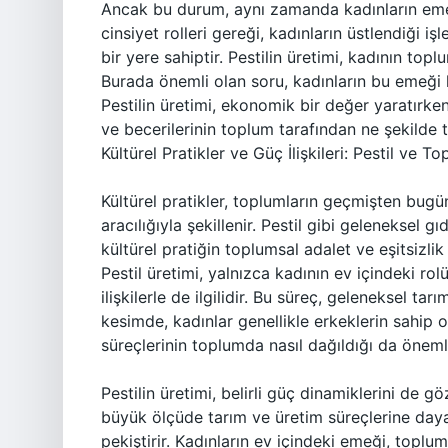
Ancak bu durum, aynı zamanda kadınların emeğ
cinsiyet rolleri gereği, kadınların üstlendiği 
bir yere sahiptir. Pestilin üretimi, kadının topl
Burada önemli olan soru, kadınların bu emeği k
Pestilin üretimi, ekonomik bir değer yaratırke
ve becerilerinin toplum tarafından ne şekilde t
Kültürel Pratikler ve Güç İlişkileri: Pestil ve T
Kültürel pratikler, toplumların geçmişten bugün
aracılığıyla şekillenir. Pestil gibi geleneksel g
kültürel pratiğin toplumsal adalet ve eşitsizlik
Pestil üretimi, yalnızca kadının ev içindeki r
ilişkilerle de ilgilidir. Bu süreç, geleneksel tarı
kesimde, kadınlar genellikle erkeklerin sahip 
süreçlerinin toplumda nasıl dağıldığı da önemli
Pestilin üretimi, belirli güç dinamiklerini de gö
büyük ölçüde tarım ve üretim süreçlerine dayalıd
pekiştirir. Kadınların ev içindeki emeği, toplu