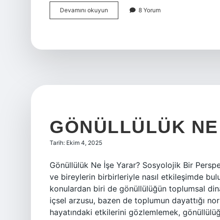
Develer
Devamını okuyun
8 Yorum
kaç
hörgüçlü
olur
?
GÖNÜLLÜLÜK NE 
Tarih: Ekim 4, 2025
Gönüllülük Ne İşe Yarar? Sosyolojik Bir Perspe
ve bireylerin birbirleriyle nasıl etkileşimde 
konulardan biri de gönüllülüğün toplumsal dina
içsel arzusu, bazen de toplumun dayattığı norm
hayatındaki etkilerini gözlemlemek, gönüllülü