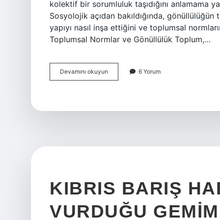
kolektif bir sorumluluk taşıdığını anlamama ya
Sosyolojik açıdan bakıldığında, gönüllülüğün to
yapıyı nasıl inşa ettiğini ve toplumsal normları
Toplumsal Normlar ve Gönüllülük Toplum,…
Gönüllülük
Devamını okuyun
6 Yorum
ne
işe
yarar
?
KIBRIS BARIŞ HA
VURDUĞU GEMIMIZ