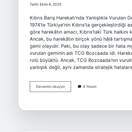
Tarih: Ekim 4, 2025
Kıbrıs Barış Harekatı’nda Yanlışlıkla Vurulan Ge
1974’te Türkiye’nin Kıbrıs’ta gerçekleştirdiği 
göre harekâtın amacı, Kıbrıs’taki Türk halkını
Ancak, bu harekâtın birçok yönü hâlâ tartışma 
gemi olayıdır. Peki, bu olay sadece bir hata m
vurulan geminin adı TCG Bozcaada idi. Harekat
rolü büyüktü. Ancak, TCG Bozcaada’nın vurulm
yanlışlık değil, aynı zamanda stratejik hataları
Kıbrıs
Devamını okuyun
8 Yorum
Barış
Harekatı
yanlışlıkla
vurduğu
gemimizin
ismi
nedir
?