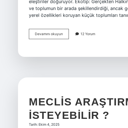
eleştiriler doğuruyor. Ekotip: Gerçekten Halkı
ve toplumun bir arada şekillendirdiği, ancak g
yerel özellikleri koruyan küçük toplumları tan
Ekotip
Devamını okuyun
12 Yorum
nedir
Halk
Bilimi
?
MECLIS ARAŞTIR
ISTEYEBILIR ?
Tarih: Ekim 4, 2025