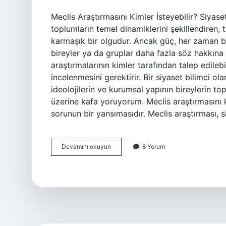
Meclis Araştırmasını Kimler İsteyebilir? Siyas
toplumların temel dinamiklerini şekillendiren, 
karmaşık bir olgudur. Ancak güç, her zaman bel
bireyler ya da gruplar daha fazla söz hakkına s
araştırmalarının kimler tarafından talep edilebi
incelenmesini gerektirir. Bir siyaset bilimci ol
ideolojilerin ve kurumsal yapının bireylerin top
üzerine kafa yoruyorum. Meclis araştırmasını k
sorunun bir yansımasıdır. Meclis araştırması, s
Meclis
Devamını okuyun
8 Yorum
araştırmasını
kimler
isteyebilir
?