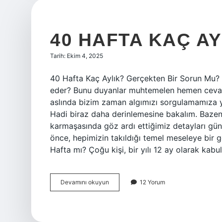
40 HAFTA KAÇ AY
Tarih: Ekim 4, 2025
40 Hafta Kaç Aylık? Gerçekten Bir Sorun Mu? H
eder? Bunu duyanlar muhtemelen hemen cevap
aslında bizim zaman algımızı sorgulamamıza y
Hadi biraz daha derinlemesine bakalım. Bazen,
karmaşasında göz ardı ettiğimiz detayları gü
önce, hepimizin takıldığı temel meseleye bir 
Hafta mı? Çoğu kişi, bir yılı 12 ay olarak kab
40
Devamını okuyun
12 Yorum
hafta
kaç
aylık
?