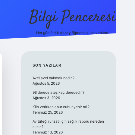
Bilgi Penceresi
Her gün farklı bir şey öğrenmek isteyenlere.
https://tu
SIDEBAR
SON YAZILAR
Avel avel bakmak nedir ?
Ağustos 5, 2026
98 derece ateş kaç derecedir ?
Ağustos 3, 2026
Kilo verirken abur cubur yenir mi ?
Temmuz 25, 2026
Av tüfeği ruhsatı için sağlık raporu nereden
alınır ?
Temmuz 13, 2026