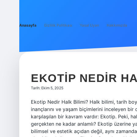
Anasayfa
Gizlilik Politikası
Yasal Uyarı
Hakkımızda
BILGI
PENCERESI
EKOTIP NEDIR HA
YAZILAR
Tarih: Ekim 5, 2025
Ekotip Nedir Halk Bilimi? Halk bilimi, tarih boy
inançlarını ve yaşam biçimlerini inceleyen bir di
karşılaşılan bir kavram vardır: Ekotip. Peki, h
gerçekten ne kadar anlamlı? Ekotip üzerine 
bilimsel ve estetik açıdan değil, aynı zamanda 