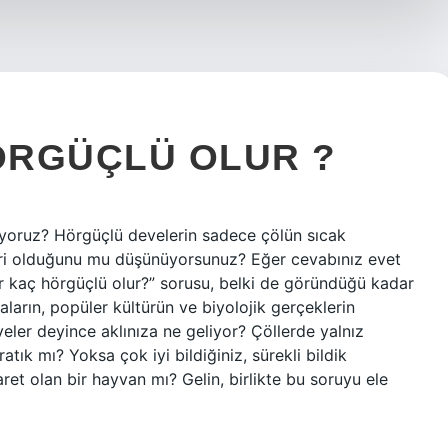
ÖRGÜÇLÜ OLUR ?
yoruz? Hörgüçlü develerin sadece çölün sıcak
eri olduğunu mu düşünüyorsunuz? Eğer cevabınız evet
r kaç hörgüçlü olur?” sorusu, belki de göründüğü kadar
maların, popüler kültürün ve biyolojik gerçeklerin
veler deyince aklınıza ne geliyor? Çöllerde yalnız
tık mı? Yoksa çok iyi bildiğiniz, sürekli bildik
ret olan bir hayvan mı? Gelin, birlikte bu soruyu ele