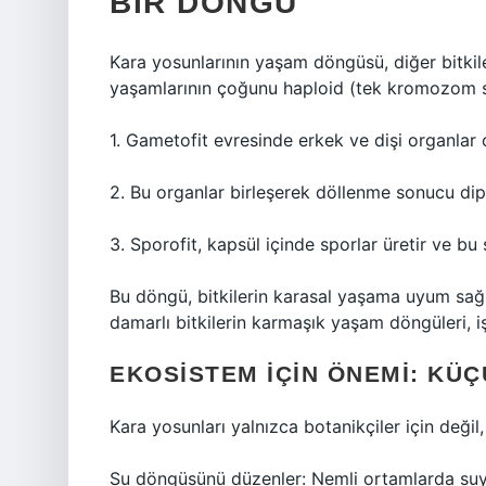
BIR DÖNGÜ
Kara yosunlarının yaşam döngüsü, diğer bitkiler
yaşamlarının çoğunu haploid (tek kromozom set
1. Gametofit evresinde erkek ve dişi organlar 
2. Bu organlar birleşerek döllenme sonucu dipl
3. Sporofit, kapsül içinde sporlar üretir ve bu 
Bu döngü, bitkilerin karasal yaşama uyum sağla
damarlı bitkilerin karmaşık yaşam döngüleri, i
EKOSISTEM İÇIN ÖNEMI: KÜÇ
Kara yosunları yalnızca botanikçiler için değil,
Su döngüsünü düzenler: Nemli ortamlarda suy