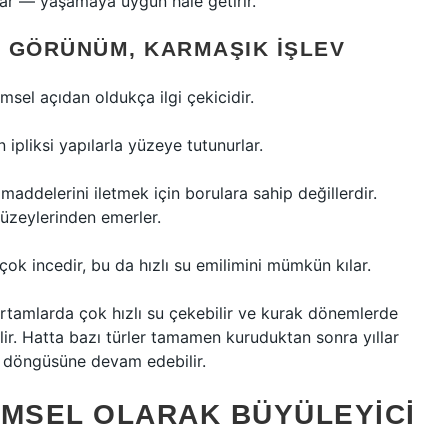
ar — yaşamaya uygun hale getirir.
T GÖRÜNÜM, KARMAŞIK İŞLEV
msel açıdan oldukça ilgi çekicidir.
n ipliksi yapılarla yüzeye tutunurlar.
maddelerini iletmek için borulara sahip değillerdir.
üzeylerinden emerler.
 çok incedir, bu da hızlı su emilimini mümkün kılar.
ortamlarda çok hızlı su çekebilir ve kurak dönemlerde
ir. Hatta bazı türler tamamen kuruduktan sonra yıllar
m döngüsüne devam edebilir.
IMSEL OLARAK BÜYÜLEYICI