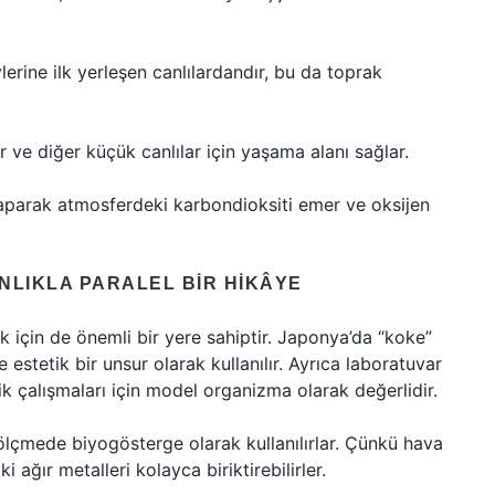
rine ilk yerleşen canlılardandır, bu da toprak
 ve diğer küçük canlılar için yaşama alanı sağlar.
aparak atmosferdeki karbondioksiti emer ve oksijen
ANLIKLA PARALEL BIR HIKÂYE
ık için de önemli bir yere sahiptir. Japonya’da “koke”
 estetik bir unsur olarak kullanılır. Ayrıca laboratuvar
ik çalışmaları için model organizma olarak değerlidir.
 ölçmede biyogösterge olarak kullanılırlar. Çünkü hava
 ağır metalleri kolayca biriktirebilirler.