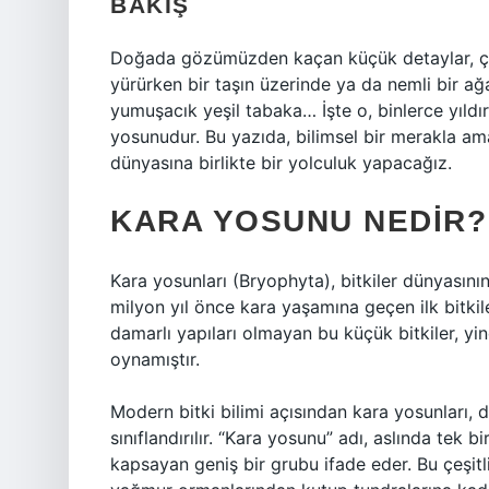
BAKIŞ
Doğada gözümüzden kaçan küçük detaylar, çoğ
yürürken bir taşın üzerinde ya da nemli bir 
yumuşacık yeşil tabaka… İşte o, binlerce yıld
yosunudur. Bu yazıda, bilimsel bir merakla ama
dünyasına birlikte bir yolculuk yapacağız.
KARA YOSUNU NEDIR? 
Kara yosunları (Bryophyta), bitkiler dünyasının
milyon yıl önce kara yaşamına geçen ilk bitkile
damarlı yapıları olmayan bu küçük bitkiler, yi
oynamıştır.
Modern bitki bilimi açısından kara yosunları, 
sınıflandırılır. “Kara yosunu” adı, aslında tek b
kapsayan geniş bir grubu ifade eder. Bu çeşitl