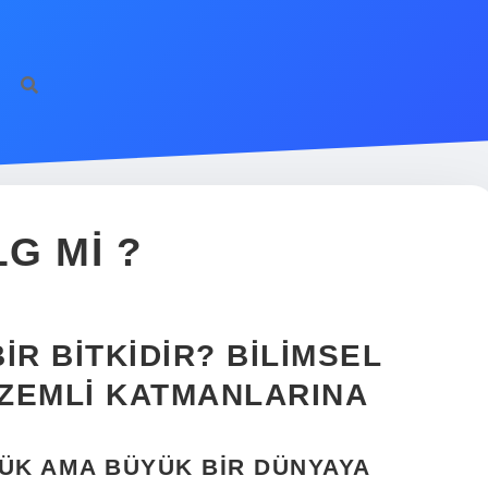
G MI ?
IR BITKIDIR? BILIMSEL
ZEMLI KATMANLARINA
ÇÜK AMA BÜYÜK BIR DÜNYAYA