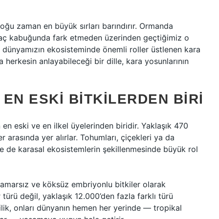
u zaman en büyük sırları barındırır. Ormanda
ağaç kabuğunda fark etmeden üzerinden geçtiğimiz o
ır dünyamızın ekosisteminde önemli roller üstlenen kara
 herkesin anlayabileceği bir dille, kara yosunlarının
EN ESKI BITKILERDEN BIRI
 en eski ve en ilkel üyelerinden biridir. Yaklaşık 470
r arasında yer alırlar. Tohumları, çiçekleri ya da
ne de karasal ekosistemlerin şekillenmesinde büyük rol
damarsız ve köksüz embriyonlu bitkiler olarak
ir türü değil, yaklaşık 12.000’den fazla farklı türü
ilik, onları dünyanın hemen her yerinde — tropikal