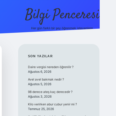
Bilgi Penceresi
Her gün farklı bir şey öğrenmek isteyenlere.
https://tulipbetgiris.org/
elexbett.net
SIDEBAR
SON YAZILAR
Daire vergisi nereden öğrenilir ?
Ağustos 6, 2026
Avel avel bakmak nedir ?
Ağustos 5, 2026
98 derece ateş kaç derecedir ?
Ağustos 3, 2026
Kilo verirken abur cubur yenir mi ?
Temmuz 25, 2026