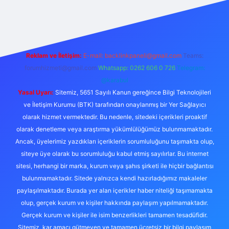
://tulipbetgiris.org/
elexbett.net
Reklam ve İletişim:
E-mail:
backlinkpaneli@gmail.com
Teams:
forumhizmeti@gmail.com
Whatsapp: 0262 606 0 726
Telegram:
@karabul
Yasal Uyarı:
Sitemiz, 5651 Sayılı Kanun gereğince Bilgi Teknolojileri
ve İletişim Kurumu (BTK) tarafından onaylanmış bir Yer Sağlayıcı
olarak hizmet vermektedir. Bu nedenle, sitedeki içerikleri proaktif
olarak denetleme veya araştırma yükümlülüğümüz bulunmamaktadır.
Ancak, üyelerimiz yazdıkları içeriklerin sorumluluğunu taşımakta olup,
siteye üye olarak bu sorumluluğu kabul etmiş sayılırlar. Bu internet
sitesi, herhangi bir marka, kurum veya şahıs şirketi ile hiçbir bağlantısı
bulunmamaktadır. Sitede yalnızca kendi hazırladığımız makaleler
paylaşılmaktadır. Burada yer alan içerikler haber niteliği taşımamakta
olup, gerçek kurum ve kişiler hakkında paylaşım yapılmamaktadır.
Gerçek kurum ve kişiler ile isim benzerlikleri tamamen tesadüfidir.
Sitemiz, kar amacı gütmeyen ve tamamen ücretsiz bir bilgi paylaşım