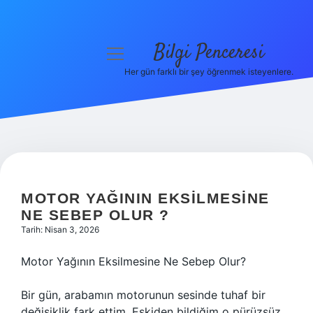
Bilgi Penceresi
menüyü
aç
Her gün farklı bir şey öğrenmek isteyenlere.
Anasayfa
Gizlilik Politikası
Yasal Uyarı
Hakkımızda
MOTOR YAĞININ EKSILMESINE
NE SEBEP OLUR ?
Tarih: Nisan 3, 2026
Motor Yağının Eksilmesine Ne Sebep Olur?
Bir gün, arabamın motorunun sesinde tuhaf bir
değişiklik fark ettim. Eskiden bildiğim o pürüzsüz,