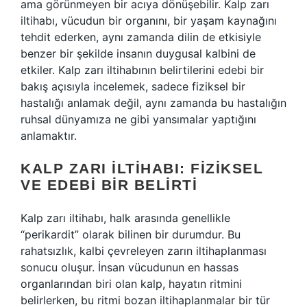
ama görünmeyen bir acıya dönüşebilir. Kalp zarı
iltihabı, vücudun bir organını, bir yaşam kaynağını
tehdit ederken, aynı zamanda dilin de etkisiyle
benzer bir şekilde insanın duygusal kalbini de
etkiler. Kalp zarı iltihabının belirtilerini edebi bir
bakış açısıyla incelemek, sadece fiziksel bir
hastalığı anlamak değil, aynı zamanda bu hastalığın
ruhsal dünyamıza ne gibi yansımalar yaptığını
anlamaktır.
KALP ZARI İLTIHABI: FIZIKSEL
VE EDEBI BIR BELIRTI
Kalp zarı iltihabı, halk arasında genellikle
“perikardit” olarak bilinen bir durumdur. Bu
rahatsızlık, kalbi çevreleyen zarın iltihaplanması
sonucu oluşur. İnsan vücudunun en hassas
organlarından biri olan kalp, hayatın ritmini
belirlerken, bu ritmi bozan iltihaplanmalar bir tür