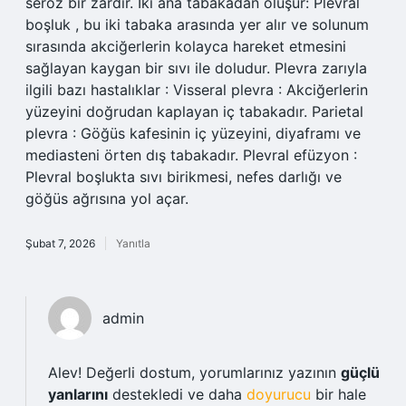
seröz bir zardır. İki ana tabakadan oluşur: Plevral
boşluk , bu iki tabaka arasında yer alır ve solunum
sırasında akciğerlerin kolayca hareket etmesini
sağlayan kaygan bir sıvı ile doludur. Plevra zarıyla
ilgili bazı hastalıklar : Visseral plevra : Akciğerlerin
yüzeyini doğrudan kaplayan iç tabakadır. Parietal
plevra : Göğüs kafesinin iç yüzeyini, diyaframı ve
mediasteni örten dış tabakadır. Plevral efüzyon :
Plevral boşlukta sıvı birikmesi, nefes darlığı ve
göğüs ağrısına yol açar.
Şubat 7, 2026
Yanıtla
admin
Alev! Değerli dostum, yorumlarınız yazının
güçlü
yanlarını
destekledi ve daha
doyurucu
bir hale