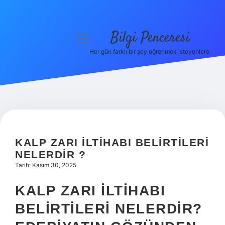
Bilgi Penceresi
menüyü
aç
Her gün farklı bir şey öğrenmek isteyenlere.
Anasayfa
Gizlilik Politikası
Yasal Uyarı
Hakkımızda
KALP ZARI ILTIHABI BELIRTILERI
NELERDIR ?
Tarih: Kasım 30, 2025
KALP ZARI İLTIHABI
BELIRTILERI NELERDIR?