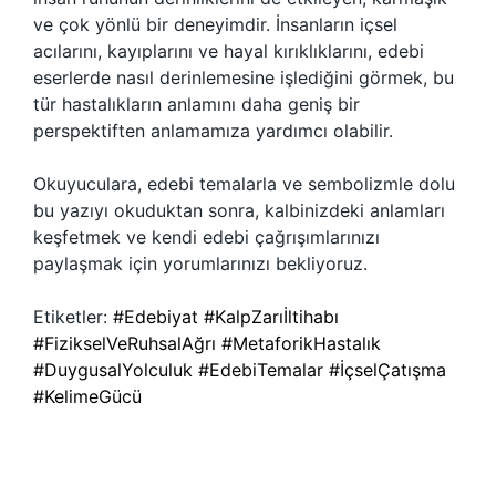
ve çok yönlü bir deneyimdir. İnsanların içsel
acılarını, kayıplarını ve hayal kırıklıklarını, edebi
eserlerde nasıl derinlemesine işlediğini görmek, bu
tür hastalıkların anlamını daha geniş bir
perspektiften anlamamıza yardımcı olabilir.
Okuyuculara, edebi temalarla ve sembolizmle dolu
bu yazıyı okuduktan sonra, kalbinizdeki anlamları
keşfetmek ve kendi edebi çağrışımlarınızı
paylaşmak için yorumlarınızı bekliyoruz.
Etiketler:
#Edebiyat #KalpZarıİltihabı
#FizikselVeRuhsalAğrı #MetaforikHastalık
#DuygusalYolculuk #EdebiTemalar #İçselÇatışma
#KelimeGücü