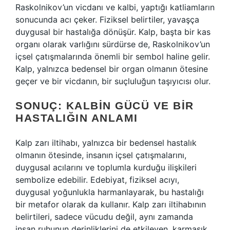
Raskolnikov’un vicdanı ve kalbi, yaptığı katliamların
sonucunda acı çeker. Fiziksel belirtiler, yavaşça
duygusal bir hastalığa dönüşür. Kalp, başta bir kas
organı olarak varlığını sürdürse de, Raskolnikov’un
içsel çatışmalarında önemli bir sembol haline gelir.
Kalp, yalnızca bedensel bir organ olmanın ötesine
geçer ve bir vicdanın, bir suçluluğun taşıyıcısı olur.
SONUÇ: KALBIN GÜCÜ VE BIR
HASTALIĞIN ANLAMI
Kalp zarı iltihabı, yalnızca bir bedensel hastalık
olmanın ötesinde, insanın içsel çatışmalarını,
duygusal acılarını ve toplumla kurduğu ilişkileri
sembolize edebilir. Edebiyat, fiziksel acıyı,
duygusal yoğunlukla harmanlayarak, bu hastalığı
bir metafor olarak da kullanır. Kalp zarı iltihabının
belirtileri, sadece vücudu değil, aynı zamanda
insan ruhunun derinliklerini de etkileyen, karmaşık