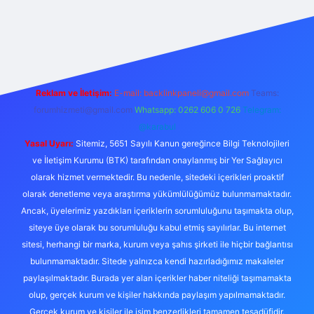
lipbetgiris.org/
elexbett.net
Reklam ve İletişim:
E-mail:
backlinkpaneli@gmail.com
Teams:
forumhizmeti@gmail.com
Whatsapp: 0262 606 0 726
Telegram:
@karabul
Yasal Uyarı:
Sitemiz, 5651 Sayılı Kanun gereğince Bilgi Teknolojileri
ve İletişim Kurumu (BTK) tarafından onaylanmış bir Yer Sağlayıcı
olarak hizmet vermektedir. Bu nedenle, sitedeki içerikleri proaktif
olarak denetleme veya araştırma yükümlülüğümüz bulunmamaktadır.
Ancak, üyelerimiz yazdıkları içeriklerin sorumluluğunu taşımakta olup,
siteye üye olarak bu sorumluluğu kabul etmiş sayılırlar. Bu internet
sitesi, herhangi bir marka, kurum veya şahıs şirketi ile hiçbir bağlantısı
bulunmamaktadır. Sitede yalnızca kendi hazırladığımız makaleler
paylaşılmaktadır. Burada yer alan içerikler haber niteliği taşımamakta
olup, gerçek kurum ve kişiler hakkında paylaşım yapılmamaktadır.
Gerçek kurum ve kişiler ile isim benzerlikleri tamamen tesadüfidir.