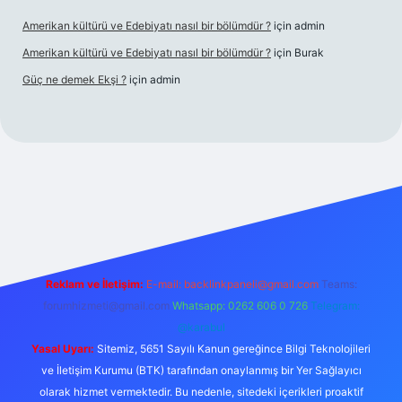
Amerikan kültürü ve Edebiyatı nasıl bir bölümdür ?
için
admin
Amerikan kültürü ve Edebiyatı nasıl bir bölümdür ?
için
Burak
Güç ne demek Ekşi ?
için
admin
tps://tulipbetgiris.org/
elexbett.net
Reklam ve İletişim:
E-mail:
backlinkpaneli@gmail.com
Teams:
forumhizmeti@gmail.com
Whatsapp: 0262 606 0 726
Telegram:
@karabul
Yasal Uyarı:
Sitemiz, 5651 Sayılı Kanun gereğince Bilgi Teknolojileri
ve İletişim Kurumu (BTK) tarafından onaylanmış bir Yer Sağlayıcı
olarak hizmet vermektedir. Bu nedenle, sitedeki içerikleri proaktif