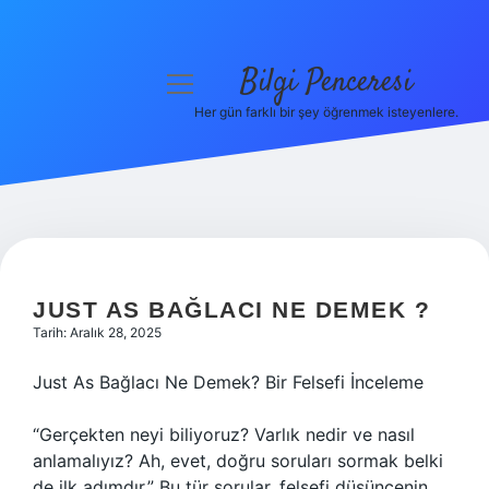
Bilgi Penceresi
menüyü
aç
Her gün farklı bir şey öğrenmek isteyenlere.
Anasayfa
Gizlilik Politikası
Yasal Uyarı
Hakkımızda
JUST AS BAĞLACI NE DEMEK ?
Tarih: Aralık 28, 2025
Just As Bağlacı Ne Demek? Bir Felsefi İnceleme
“Gerçekten neyi biliyoruz? Varlık nedir ve nasıl
anlamalıyız? Ah, evet, doğru soruları sormak belki
de ilk adımdır.” Bu tür sorular, felsefi düşüncenin