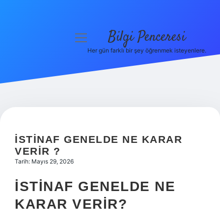
Bilgi Penceresi
menüyü
aç
Her gün farklı bir şey öğrenmek isteyenlere.
Anasayfa
Gizlilik Politikası
Yasal Uyarı
Hakkımızda
İSTINAF GENELDE NE KARAR
VERIR ?
Tarih: Mayıs 29, 2026
İSTINAF GENELDE NE
KARAR VERIR?