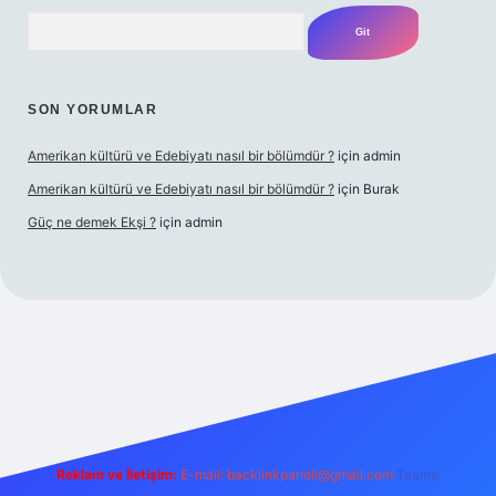
Arama
SON YORUMLAR
Amerikan kültürü ve Edebiyatı nasıl bir bölümdür ?
için
admin
Amerikan kültürü ve Edebiyatı nasıl bir bölümdür ?
için
Burak
Güç ne demek Ekşi ?
için
admin
ps://tulipbetgiris.org/
elexbett.net
Reklam ve İletişim:
E-mail:
backlinkpaneli@gmail.com
Teams: