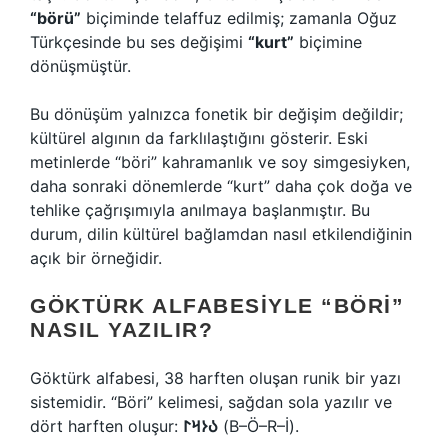
“börü”
biçiminde telaffuz edilmiş; zamanla Oğuz
Türkçesinde bu ses değişimi
“kurt”
biçimine
dönüşmüştür.
Bu dönüşüm yalnızca fonetik bir değişim değildir;
kültürel algının da farklılaştığını gösterir. Eski
metinlerde “böri” kahramanlık ve soy simgesiyken,
daha sonraki dönemlerde “kurt” daha çok doğa ve
tehlike çağrışımıyla anılmaya başlanmıştır. Bu
durum, dilin kültürel bağlamdan nasıl etkilendiğinin
açık bir örneğidir.
GÖKTÜRK ALFABESIYLE “BÖRI”
NASIL YAZILIR?
Göktürk alfabesi, 38 harften oluşan runik bir yazı
sistemidir. “Böri” kelimesi, sağdan sola yazılır ve
dört harften oluşur:
𐰉𐰆𐰺𐰃
(B–Ö–R–İ).