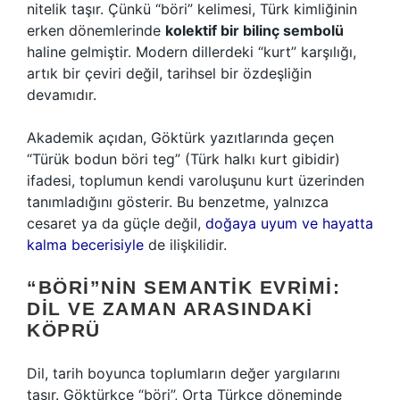
nitelik taşır. Çünkü “böri” kelimesi, Türk kimliğinin
erken dönemlerinde
kolektif bir bilinç sembolü
haline gelmiştir. Modern dillerdeki “kurt” karşılığı,
artık bir çeviri değil, tarihsel bir özdeşliğin
devamıdır.
Akademik açıdan, Göktürk yazıtlarında geçen
“Türük bodun böri teg” (Türk halkı kurt gibidir)
ifadesi, toplumun kendi varoluşunu kurt üzerinden
tanımladığını gösterir. Bu benzetme, yalnızca
cesaret ya da güçle değil,
doğaya uyum ve hayatta
kalma becerisiyle
de ilişkilidir.
“BÖRI”NIN SEMANTIK EVRIMI:
DIL VE ZAMAN ARASINDAKI
KÖPRÜ
Dil, tarih boyunca toplumların değer yargılarını
taşır. Göktürkçe “böri”, Orta Türkçe döneminde