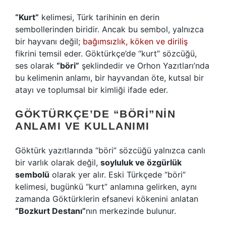
“Kurt”
kelimesi, Türk tarihinin en derin
sembollerinden biridir. Ancak bu sembol, yalnızca
bir hayvanı değil;
bağımsızlık, köken ve diriliş
fikrini temsil eder. Göktürkçe’de “kurt” sözcüğü,
ses olarak
“böri”
şeklindedir ve Orhon Yazıtları’nda
bu kelimenin anlamı, bir hayvandan öte, kutsal bir
atayı ve toplumsal bir kimliği ifade eder.
GÖKTÜRKÇE’DE “BÖRI”NIN
ANLAMI VE KULLANIMI
Göktürk yazıtlarında “böri” sözcüğü yalnızca canlı
bir varlık olarak değil,
soyluluk ve özgürlük
sembolü
olarak yer alır. Eski Türkçede “böri”
kelimesi, bugünkü “kurt” anlamına gelirken, aynı
zamanda Göktürklerin efsanevi kökenini anlatan
“Bozkurt Destanı”
nın merkezinde bulunur.