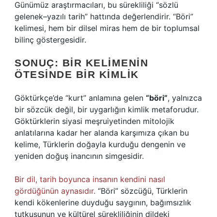
Günümüz araştırmacıları, bu sürekliliği “sözlü
gelenek–yazılı tarih” hattında değerlendirir. “Böri”
kelimesi, hem bir dilsel miras hem de bir toplumsal
bilinç göstergesidir.
SONUÇ: BIR KELIMENIN
ÖTESINDE BIR KIMLIK
Göktürkçe’de “kurt” anlamına gelen
“böri”
, yalnızca
bir sözcük değil, bir uygarlığın kimlik metaforudur.
Göktürklerin siyasi meşruiyetinden mitolojik
anlatılarına kadar her alanda karşımıza çıkan bu
kelime, Türklerin doğayla kurduğu dengenin ve
yeniden doğuş inancının simgesidir.
Bir dil, tarih boyunca insanın kendini nasıl
gördüğünün aynasıdır.
“Böri” sözcüğü, Türklerin
kendi kökenlerine duyduğu saygının, bağımsızlık
tutkusunun ve kültürel sürekliliğinin dildeki