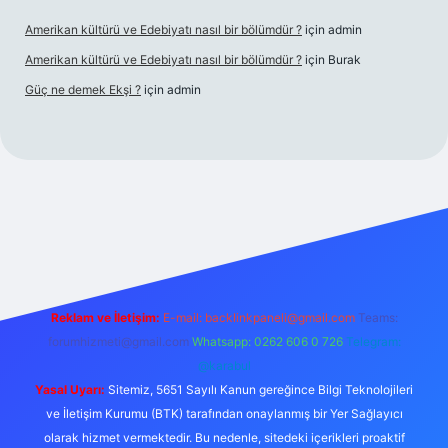
Amerikan kültürü ve Edebiyatı nasıl bir bölümdür ?
için
admin
Amerikan kültürü ve Edebiyatı nasıl bir bölümdür ?
için
Burak
Güç ne demek Ekşi ?
için
admin
ulipbetgiris.org/
elexbett.net
Reklam ve İletişim:
E-mail:
backlinkpaneli@gmail.com
Teams:
forumhizmeti@gmail.com
Whatsapp: 0262 606 0 726
Telegram:
@karabul
Yasal Uyarı:
Sitemiz, 5651 Sayılı Kanun gereğince Bilgi Teknolojileri
ve İletişim Kurumu (BTK) tarafından onaylanmış bir Yer Sağlayıcı
olarak hizmet vermektedir. Bu nedenle, sitedeki içerikleri proaktif