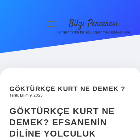
Bilgi Penceresi
menüyü
aç
Her gün farklı bir şey öğrenmek isteyenlere.
Anasayfa
Gizlilik Politikası
Yasal Uyarı
Hakkımızda
GÖKTÜRKÇE KURT NE DEMEK ?
Tarih: Ekim 9, 2025
GÖKTÜRKÇE KURT NE
DEMEK? EFSANENIN
DILINE YOLCULUK