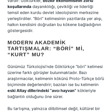
vardır: Göktürkler,
bozkır ekonomisinin zorlu
koşullarında
dayanıklılığı, çevikliği ve liderliği
temsil eden kurdu devlet ideolojisinin merkezine
yerleştirdiler. “Böri” kelimesinin yazıtlarda yer alışı,
halkın kendisini doğrudan bu kökene bağladığının
göstergesidir.
MODERN AKADEMIK
TARTIŞMALAR: “BÖRI” MI,
“KURT” MU?
Günümüz Türkolojisi’nde Göktürkçe “böri” kelimesi
üzerine farklı görüşler bulunmaktadır. Bazı
araştırmacılar, kelimenin kökünü Proto-Türkçe böŕü
biçiminde değerlendirir; bazıları ise bu kelimenin
eski Altay dillerindeki “avcı hayvan”
kökleriyle
bağlantılı olduğunu öne sürer.
Bu tartışma, yalnızca dilbilimsel değil, kültürel bir