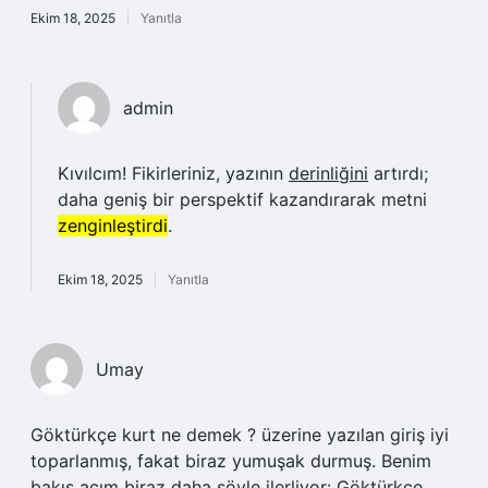
Ekim 18, 2025
Yanıtla
admin
Kıvılcım! Fikirleriniz, yazının
derinliğini
artırdı;
daha geniş bir perspektif kazandırarak metni
zenginleştirdi
.
Ekim 18, 2025
Yanıtla
Umay
Göktürkçe kurt ne demek ? üzerine yazılan giriş iyi
toparlanmış, fakat biraz yumuşak durmuş. Benim
bakış açım biraz daha şöyle ilerliyor: Göktürkçe