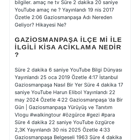
bilgiler. amaç ne tv Süre 2 dakika 20 saniye
YouTube amaç ne ? Yayınlandı 19 nis 2017
Özetle 2:06 Gaziosmanpaşa Adı Nereden
Geliyor? Hikayesi Ne?
GAZIOSMANPAŞA ILÇE MI ILE
ILGILI KISA ACIKLAMA NEDIR
?
Süre 2 dakika 6 saniye YouTube Bilgi Dünyası
Yayınlandı 25 oca 2019 Özetle 4:17 İstanbul
Gaziosmanpaşa Nasıl Bir Yer Süre 4 dakika 17
saniye YouTube Harun Elibol Yayınlandı 22
may 2024 Özetle 4:22 Gaziosmanpaşa ’da Bir
Gün | Gaziosmanpaşa Yürüyüş ve Tanıtım
Vlogu #walkingtour #özgürce #gezi #para
Süre 4 dakika 22 saniye YouTube özgürce
2,3K Yayınlandı 30 nis 2025 Özetle 4:33
Gaziosmanpaşa Belgeseli 1963 Süre 4 dakika