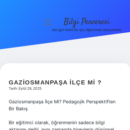
Bilgi Penceresi
menüyü
aç
Her gün farklı bir şey öğrenmek isteyenlere.
Anasayfa
Gizlilik Politikası
Yasal Uyarı
Hakkımızda
GAZIOSMANPAŞA ILÇE MI ?
Tarih: Eylül 29, 2025
Gaziosmanpaşa İlçe Mi? Pedagojik Perspektiften
Bir Bakış
Bir eğitimci olarak, öğrenmenin sadece bilgi
aktarımı değil, aynı zamanda bireylerin düşünsel,