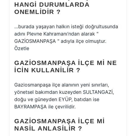
HANGI DURUMLARDA
ONEMLIDIR ?
…burada yaşayan halkın isteği doğrultusunda
adını Plevne Kahramanı’ndan alarak "
GAZİOSMANPAŞA " adıyla ilçe olmuştur.
Özetle
GAZIOSMANPAŞA ILÇE MI NE
ICIN KULLANILIR ?
Gaziosmanpaşa ilçe alanının yeni sınırları,
yönetsel bakımdan kuzeyden SULTANGAZİ,
doğu ve güneyden EYÜP, batıdan ise
BAYRAMPAŞA ile çevrilidir.
GAZIOSMANPAŞA ILÇE MI
NASIL ANLASILIR ?