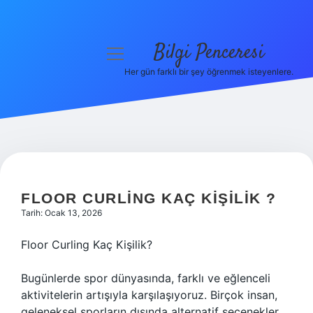
Bilgi Penceresi
menüyü
aç
Her gün farklı bir şey öğrenmek isteyenlere.
Anasayfa
Gizlilik Politikası
Yasal Uyarı
Hakkımızda
FLOOR CURLING KAÇ KIŞILIK ?
Tarih: Ocak 13, 2026
Floor Curling Kaç Kişilik?
Bugünlerde spor dünyasında, farklı ve eğlenceli
aktivitelerin artışıyla karşılaşıyoruz. Birçok insan,
geleneksel sporların dışında alternatif seçenekler