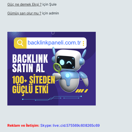
Güç ne demek Ekşi ?
için
Şule
Gümüş sarı olur mu ?
için
admin
Reklam ve İletişim:
Skype: live:.cid.575569c608265c69