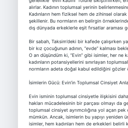
genellikle “evin kadını” rolüne sıkıştırılırken, 
alırlar. Kadının toplumsal yerinin belirlenmesin
Kadınların hem fiziksel hem de zihinsel olarak 
şekillenir. Bu normların en belirgin örneklerin
dış dünyada erkeklerle eşit fırsatlar araması ger
Bir sabah, Taksim’deki bir kafede çalışırken ya
bir kız çocuğunun adının, “evde” kalması bekle
O an düşündüm ki, “Evin” gibi isimler, her ne 
kadınların potansiyellerini sınırlayan toplumsa
normların adeta doğal kabul edildiğini gözler 
İsimlerin Gücü: Evin’in Toplumsal Cinsiyet Anl
Evin isminin toplumsal cinsiyetle ilişkisini da
hakları mücadelesinin bir parçası olmayı da ger
toplumsal cinsiyet ayrımcılığına yol açan pek
mümkün. Ancak, isimlerin bu yapıyı yeniden üre
isimler, hem kadınları hem de erkekleri belirli 