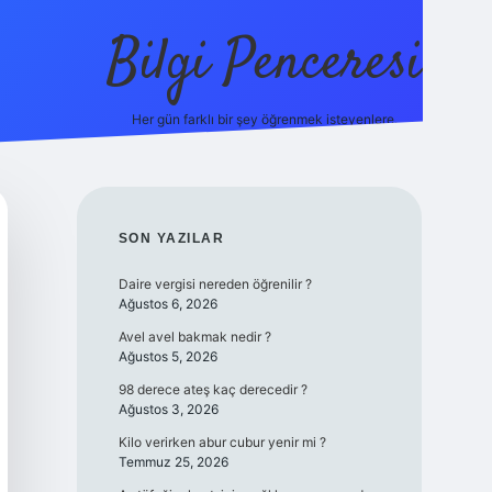
Bilgi Penceresi
Her gün farklı bir şey öğrenmek isteyenlere.
https://tulipbetgiris.org/
elexbett.net
SIDEBAR
SON YAZILAR
Daire vergisi nereden öğrenilir ?
Ağustos 6, 2026
Avel avel bakmak nedir ?
Ağustos 5, 2026
98 derece ateş kaç derecedir ?
Ağustos 3, 2026
Kilo verirken abur cubur yenir mi ?
Temmuz 25, 2026