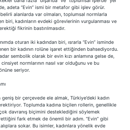
erkekler daha fazla “dışarıda” ve “toplumsal işlerde” yer
de, adeta “Evin” ismi bir metafor gibi işlev görür.
belirli alanlarda var olmaları, toplumsal normlarla
den biri, kadınların evdeki görevlerinin vurgulanması ve
ektiği fikrinin bastırılmasıdır.
nımda oturan iki kadından biri, ısrarla “Evin” isminde
nen bir kadının rolüne işaret ettiğinden bahsediyordu.
kadar sembolik olarak bir evin kızı anlamına gelse de,
l cinsiyet normlarının nasıl var olduğunu ve bu
önüne seriyor.
amı
ha geniş bir çerçevede ele almak, Türkiye’deki kadın
ektiriyor. Toplumda kadına biçilen rollerin, genellikle
 çok davranış biçimini desteklediğini söylemek
ttiğini fark etmek de önemli bir adım. “Evin” gibi
kalıplara sokar. Bu isimler, kadınlara yönelik evde