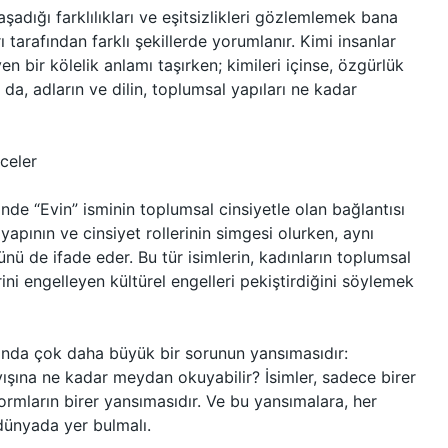
yaşadığı farklılıkları ve eşitsizlikleri gözlemlemek bana
ı tarafından farklı şekillerde yorumlanır. Kimi insanlar
yen bir kölelik anlamı taşırken; kimileri içinse, özgürlük
u da, adların ve dilin, toplumsal yapıları ne kadar
celer
nde “Evin” isminin toplumsal cinsiyetle olan bağlantısı
apının ve cinsiyet rollerinin simgesi olurken, aynı
nü de ifade eder. Bu tür isimlerin, kadınların toplumsal
rini engelleyen kültürel engelleri pekiştirdiğini söylemek
slında çok daha büyük bir sorunun yansımasıdır:
yışına ne kadar meydan okuyabilir? İsimler, sadece birer
 normların birer yansımasıdır. Ve bu yansımalara, her
 dünyada yer bulmalı.