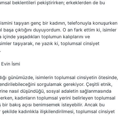
msal beklentileri pekiştirirken; erkeklerden de bu
 ismini taşıyan genç bir kadının, telefonuyla konuşurken
sıl başa çıktığını duyuyordum. O an fark ettim ki, isimler
 içinde yaşadıkları toplumun kalıplarını ve
 isimler taşıyarak, ne yazık ki, toplumsal cinsiyet
.
 Evin İsmi
dığı günümüzde, isimlerin toplumsal cinsiyetin ötesinde,
ilendirilebileceğini sorgulamak gerekiyor. Çeşitli etnik,
zerine nasıl düşündüğü, sosyal adaletin sağlanmasında
eçerken, kadınların toplumsal yerini belirleyen toplumsal
 bir bakış açısı benimsemek isteyebilir. Ancak bu
şekilde kadınlıkla ilişkilendirilmesi, toplumsal cinsiyet