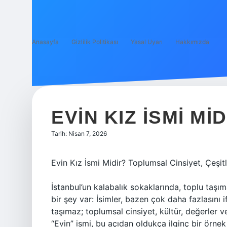
Anasayfa
Gizlilik Politikası
Yasal Uyarı
Hakkımızda
EVIN KIZ ISMI MID
Tarih: Nisan 7, 2026
Evin Kız İsmi Midir? Toplumsal Cinsiyet, Çeşit
İstanbul’un kalabalık sokaklarında, toplu taşım
bir şey var: İsimler, bazen çok daha fazlasını 
taşımaz; toplumsal cinsiyet, kültür, değerler 
“Evin” ismi, bu açıdan oldukça ilginç bir örnek