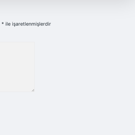
r
*
ile işaretlenmişlerdir