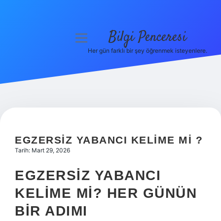
Bilgi Penceresi
menüyü
aç
Her gün farklı bir şey öğrenmek isteyenlere.
Anasayfa
Gizlilik Politikası
Yasal Uyarı
Hakkımızda
EGZERSIZ YABANCI KELIME MI ?
Tarih: Mart 29, 2026
EGZERSIZ YABANCI
KELIME MI? HER GÜNÜN
BIR ADIMI