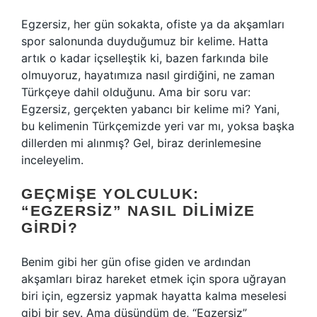
Egzersiz, her gün sokakta, ofiste ya da akşamları
spor salonunda duyduğumuz bir kelime. Hatta
artık o kadar içselleştik ki, bazen farkında bile
olmuyoruz, hayatımıza nasıl girdiğini, ne zaman
Türkçeye dahil olduğunu. Ama bir soru var:
Egzersiz, gerçekten yabancı bir kelime mi? Yani,
bu kelimenin Türkçemizde yeri var mı, yoksa başka
dillerden mi alınmış? Gel, biraz derinlemesine
inceleyelim.
GEÇMIŞE YOLCULUK:
“EGZERSIZ” NASIL DILIMIZE
GIRDI?
Benim gibi her gün ofise giden ve ardından
akşamları biraz hareket etmek için spora uğrayan
biri için, egzersiz yapmak hayatta kalma meselesi
gibi bir şey. Ama düşündüm de, “Egzersiz”