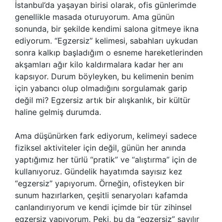
İstanbul’da yaşayan birisi olarak, ofis günlerimde
genellikle masada oturuyorum. Ama günün
sonunda, bir şekilde kendimi salona gitmeye ikna
ediyorum. “Egzersiz” kelimesi, sabahları uykudan
sonra kalkıp başladığım o esneme hareketlerinden
akşamları ağır kilo kaldırmalara kadar her anı
kapsıyor. Durum böyleyken, bu kelimenin benim
için yabancı olup olmadığını sorgulamak garip
değil mi? Egzersiz artık bir alışkanlık, bir kültür
haline gelmiş durumda.
Ama düşünürken fark ediyorum, kelimeyi sadece
fiziksel aktiviteler için değil, günün her anında
yaptığımız her türlü “pratik” ve “alıştırma” için de
kullanıyoruz. Gündelik hayatımda sayısız kez
“egzersiz” yapıyorum. Örneğin, ofisteyken bir
sunum hazırlarken, çeşitli senaryoları kafamda
canlandırıyorum ve kendi içimde bir tür zihinsel
egzersiz yapıyorum. Peki, bu da “egzersiz” sayılır