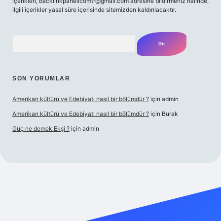
içerikleri,
backlinkpanelicomtr@gmail.com
adresine bildirmeniz halinde,
ilgili içerikler yasal süre içerisinde sitemizden kaldırılacaktır.
Arama
SON YORUMLAR
Amerikan kültürü ve Edebiyatı nasıl bir bölümdür ?
için
admin
Amerikan kültürü ve Edebiyatı nasıl bir bölümdür ?
için
Burak
Güç ne demek Ekşi ?
için
admin
tps://tulipbetgiris.org/
elexbett.net