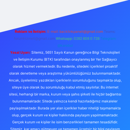
://tulipbetgiris.org/
elexbett.net
Reklam ve İletişim:
E-mail:
backlinkpaneli@gmail.com
Teams:
forumhizmeti@gmail.com
Whatsapp: 0262 606 0 726
Telegram:
@karabul
Yasal Uyarı:
Sitemiz, 5651 Sayılı Kanun gereğince Bilgi Teknolojileri
ve İletişim Kurumu (BTK) tarafından onaylanmış bir Yer Sağlayıcı
olarak hizmet vermektedir. Bu nedenle, sitedeki içerikleri proaktif
olarak denetleme veya araştırma yükümlülüğümüz bulunmamaktadır.
Ancak, üyelerimiz yazdıkları içeriklerin sorumluluğunu taşımakta olup,
siteye üye olarak bu sorumluluğu kabul etmiş sayılırlar. Bu internet
sitesi, herhangi bir marka, kurum veya şahıs şirketi ile hiçbir bağlantısı
bulunmamaktadır. Sitede yalnızca kendi hazırladığımız makaleler
paylaşılmaktadır. Burada yer alan içerikler haber niteliği taşımamakta
olup, gerçek kurum ve kişiler hakkında paylaşım yapılmamaktadır.
Gerçek kurum ve kişiler ile isim benzerlikleri tamamen tesadüfidir.
Sitemiz, kar amacı gütmeyen ve tamamen ücretsiz bir bilgi paylaşım