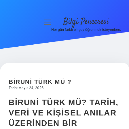
Bilgi Penceresi
menüyü
aç
Her gün farklı bir şey öğrenmek isteyenlere.
Anasayfa
Gizlilik Politikası
Yasal Uyarı
Hakkımızda
BIRUNI TÜRK MÜ ?
Tarih: Mayıs 24, 2026
BIRUNI TÜRK MÜ? TARIH,
VERI VE KIŞISEL ANILAR
ÜZERINDEN BIR