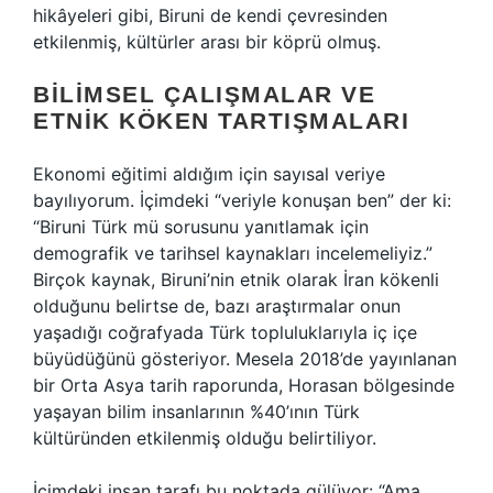
hikâyeleri gibi, Biruni de kendi çevresinden
etkilenmiş, kültürler arası bir köprü olmuş.
BILIMSEL ÇALIŞMALAR VE
ETNIK KÖKEN TARTIŞMALARI
Ekonomi eğitimi aldığım için sayısal veriye
bayılıyorum. İçimdeki “veriyle konuşan ben” der ki:
“Biruni Türk mü sorusunu yanıtlamak için
demografik ve tarihsel kaynakları incelemeliyiz.”
Birçok kaynak, Biruni’nin etnik olarak İran kökenli
olduğunu belirtse de, bazı araştırmalar onun
yaşadığı coğrafyada Türk topluluklarıyla iç içe
büyüdüğünü gösteriyor. Mesela 2018’de yayınlanan
bir Orta Asya tarih raporunda, Horasan bölgesinde
yaşayan bilim insanlarının %40’ının Türk
kültüründen etkilenmiş olduğu belirtiliyor.
İçimdeki insan tarafı bu noktada gülüyor: “Ama