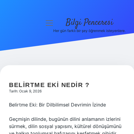
Bilgi Penceresi
menüyü
aç
Her gün farklı bir şey öğrenmek isteyenlere.
Anasayfa
Gizlilik Politikası
Yasal Uyarı
Hakkımızda
BELIRTME EKI NEDIR ?
Tarih: Ocak 9, 2026
Belirtme Eki: Bir Dilbilimsel Devrimin İzinde
Geçmişin dilinde, bugünün dilini anlamanın izlerini
sürmek, dilin sosyal yapısını, kültürel dönüşümünü
ve halkın toplumsal hafızasını keşfetmek gibidir.