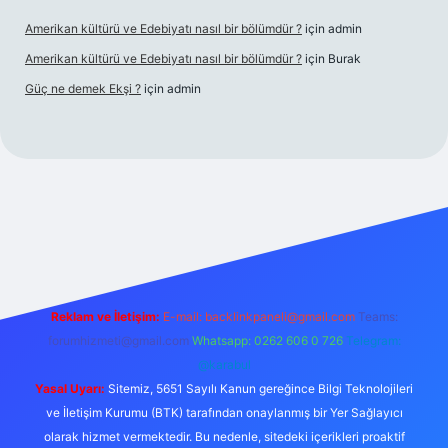
Amerikan kültürü ve Edebiyatı nasıl bir bölümdür ?
için
admin
Amerikan kültürü ve Edebiyatı nasıl bir bölümdür ?
için
Burak
Güç ne demek Ekşi ?
için
admin
ps://tulipbetgiris.org/
elexbett.net
Reklam ve İletişim:
E-mail:
backlinkpaneli@gmail.com
Teams:
forumhizmeti@gmail.com
Whatsapp: 0262 606 0 726
Telegram:
@karabul
Yasal Uyarı:
Sitemiz, 5651 Sayılı Kanun gereğince Bilgi Teknolojileri
ve İletişim Kurumu (BTK) tarafından onaylanmış bir Yer Sağlayıcı
olarak hizmet vermektedir. Bu nedenle, sitedeki içerikleri proaktif