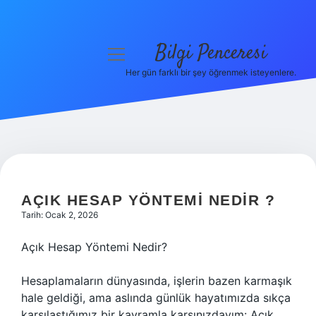
Bilgi Penceresi
menüyü
aç
Her gün farklı bir şey öğrenmek isteyenlere.
Anasayfa
Gizlilik Politikası
Yasal Uyarı
Hakkımızda
AÇIK HESAP YÖNTEMI NEDIR ?
Tarih: Ocak 2, 2026
Açık Hesap Yöntemi Nedir?
Hesaplamaların dünyasında, işlerin bazen karmaşık
hale geldiği, ama aslında günlük hayatımızda sıkça
karşılaştığımız bir kavramla karşınızdayım: Açık