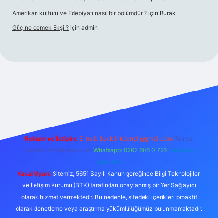
Amerikan kültürü ve Edebiyatı nasıl bir bölümdür ?
için
Burak
Güç ne demek Ekşi ?
için
admin
ttps://tulipbetgiris.org/
elexbett.net
Reklam ve İletişim:
E-mail:
backlinkpaneli@gmail.com
Teams:
forumhizmeti@gmail.com
Whatsapp: 0262 606 0 726
Telegram:
@karabul
Yasal Uyarı:
Sitemiz, 5651 Sayılı Kanun gereğince Bilgi Teknolojileri
ve İletişim Kurumu (BTK) tarafından onaylanmış bir Yer Sağlayıcı
olarak hizmet vermektedir. Bu nedenle, sitedeki içerikleri proaktif
olarak denetleme veya araştırma yükümlülüğümüz bulunmamaktadır.