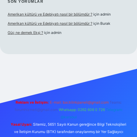
SON YORUMLAR
Amerikan kültürü ve Edebiyatı nasıl bir bölümdür ?
için
admin
Amerikan kültürü ve Edebiyatı nasıl bir bölümdür ?
için
Burak
Güç ne demek Ekşi ?
için
admin
bett.net
Reklam ve İletişim:
E-mail:
backlinkpaneli@gmail.com
Teams:
forumhizmeti@gmail.com
Whatsapp: 0262 606 0 726
Telegram:
@karabul
Yasal Uyarı:
Sitemiz, 5651 Sayılı Kanun gereğince Bilgi Teknolojileri
ve İletişim Kurumu (BTK) tarafından onaylanmış bir Yer Sağlayıcı