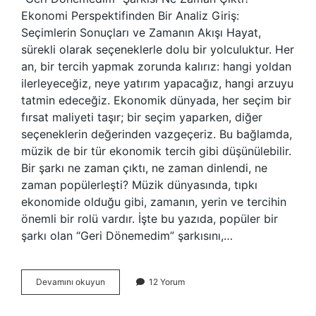
Ekonomi Perspektifinden Bir Analiz Giriş:
Seçimlerin Sonuçları ve Zamanın Akışı Hayat,
sürekli olarak seçeneklerle dolu bir yolculuktur. Her
an, bir tercih yapmak zorunda kalırız: hangi yoldan
ilerleyeceğiz, neye yatırım yapacağız, hangi arzuyu
tatmin edeceğiz. Ekonomik dünyada, her seçim bir
fırsat maliyeti taşır; bir seçim yaparken, diğer
seçeneklerin değerinden vazgeçeriz. Bu bağlamda,
müzik de bir tür ekonomik tercih gibi düşünülebilir.
Bir şarkı ne zaman çıktı, ne zaman dinlendi, ne
zaman popülerleşti? Müzik dünyasında, tıpkı
ekonomide olduğu gibi, zamanın, yerin ve tercihin
önemli bir rolü vardır. İşte bu yazıda, popüler bir
şarkı olan “Geri Dönemedim” şarkısını,…
Geri
Devamını okuyun
12 Yorum
dönemedim
şarkısı