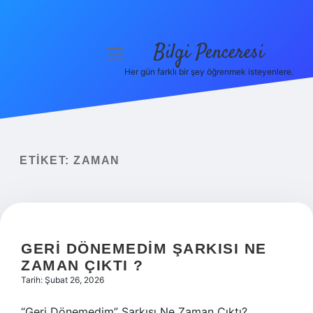
Bilgi Penceresi
menüyü
aç
Her gün farklı bir şey öğrenmek isteyenlere.
Anasayfa
Gizlilik Politikası
Yasal Uyarı
ETIKET:
ZAMAN
Hakkımızda
GERI DÖNEMEDIM ŞARKISI NE
ZAMAN ÇIKTI ?
Tarih: Şubat 26, 2026
“Geri Dönemedim” Şarkısı Ne Zaman Çıktı?