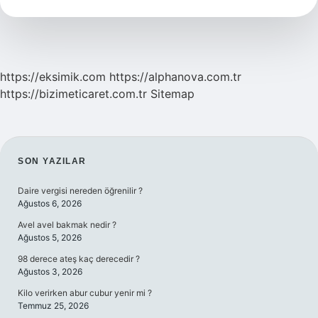
ne
zaman
çıktı
?
https://eksimik.com
https://alphanova.com.tr
https://bizimeticaret.com.tr
Sitemap
SIDEBAR
SON YAZILAR
Daire vergisi nereden öğrenilir ?
Ağustos 6, 2026
Avel avel bakmak nedir ?
Ağustos 5, 2026
98 derece ateş kaç derecedir ?
Ağustos 3, 2026
Kilo verirken abur cubur yenir mi ?
Temmuz 25, 2026