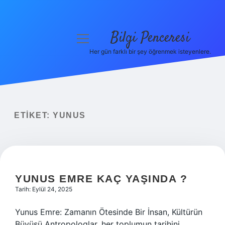
Bilgi Penceresi
menüyü
aç
Her gün farklı bir şey öğrenmek isteyenlere.
Anasayfa
Gizlilik Politikası
Yasal Uyarı
ETIKET:
YUNUS
Hakkımızda
YUNUS EMRE KAÇ YAŞINDA ?
Tarih: Eylül 24, 2025
Yunus Emre: Zamanın Ötesinde Bir İnsan, Kültürün
Büyüsü Antropologlar, her toplumun tarihini,