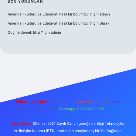
SON YORUMLAR
Amerikan kültürü ve Edebiyatı nasıl bir bölümdür ?
için
admin
Amerikan kültürü ve Edebiyatı nasıl bir bölümdür ?
için
Burak
Güç ne demek Ekşi ?
için
admin
ett.net
Reklam ve İletişim:
E-mail:
backlinkpaneli@gmail.com
Teams:
forumhizmeti@gmail.com
Whatsapp: 0262 606 0 726
Telegram:
@karabul
Yasal Uyarı:
Sitemiz, 5651 Sayılı Kanun gereğince Bilgi Teknolojileri
ve İletişim Kurumu (BTK) tarafından onaylanmış bir Yer Sağlayıcı