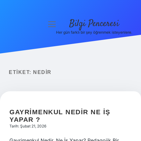
Bilgi Penceresi
menüyü
aç
Her gün farklı bir şey öğrenmek isteyenlere.
Anasayfa
Gizlilik Politikası
Yasal Uyarı
ETIKET:
NEDIR
Hakkımızda
GAYRIMENKUL NEDIR NE IŞ
YAPAR ?
Tarih: Şubat 21, 2026
Gayrimenkul Nedir, Ne İş Yapar? Pedagojik Bir