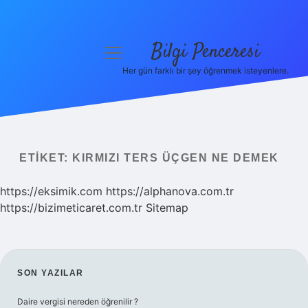
Bilgi Penceresi
menüyü
aç
Her gün farklı bir şey öğrenmek isteyenlere.
Anasayfa
Gizlilik Politikası
Yasal Uyarı
ETIKET:
KIRMIZI TERS ÜÇGEN NE DEMEK
Hakkımızda
https://eksimik.com
https://alphanova.com.tr
https://bizimeticaret.com.tr
Sitemap
SIDEBAR
SON YAZILAR
Daire vergisi nereden öğrenilir ?