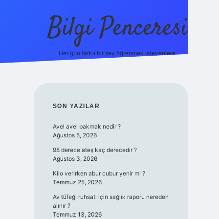
Bilgi Penceresi
Her gün farklı bir şey öğrenmek isteyenlere.
https://tulipbetgiris.org/
elexbett.net
SIDEBAR
SON YAZILAR
Avel avel bakmak nedir ?
Ağustos 5, 2026
98 derece ateş kaç derecedir ?
Ağustos 3, 2026
Kilo verirken abur cubur yenir mi ?
Temmuz 25, 2026
Av tüfeği ruhsatı için sağlık raporu nereden
alınır ?
Temmuz 13, 2026