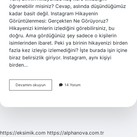
öğrenebilir misiniz? Cevap, aslında düşündüğümüz
kadar basit değil. Instagram Hikayenin
Görüntülenmesi: Gerçekten Ne Görüyoruz?
Hikayenizi kimlerin izlediğini görebilirsiniz, bu
doğru. Ama gördüğünüz şey sadece o kişilerin
isimlerinden ibaret. Peki ya birinin hikayenizi birden
fazla kez izleyip izlemediğini? İşte burada işin içine
biraz belirsizlik giriyor. Instagram, aynı kişiyi
birden…
Instagram
Devamını okuyun
14 Yorum
hikayeye
kaç
kere
bakıldığı
görülür
mü
?
https://eksimik.com
https://alphanova.com.tr