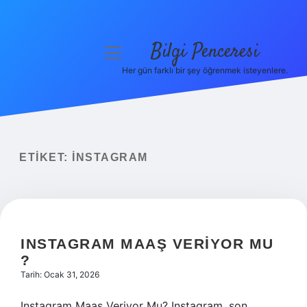
Bilgi Penceresi
menüyü
aç
Her gün farklı bir şey öğrenmek isteyenlere.
Anasayfa
Gizlilik Politikası
Yasal Uyarı
ETIKET:
INSTAGRAM
Hakkımızda
INSTAGRAM MAAŞ VERIYOR MU
?
Tarih: Ocak 31, 2026
Instagram Maaş Veriyor Mu? Instagram, son