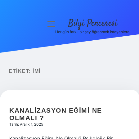
Bilgi Penceresi
menüyü
aç
Her gün farklı bir şey öğrenmek isteyenlere.
Anasayfa
Gizlilik Politikası
Yasal Uyarı
ETIKET:
IMI
Hakkımızda
KANALIZASYON EĞIMI NE
OLMALI ?
Tarih: Aralık 1, 2025
Kanalizasyon Eğimi Ne Olmalı? Psikolojik Bir