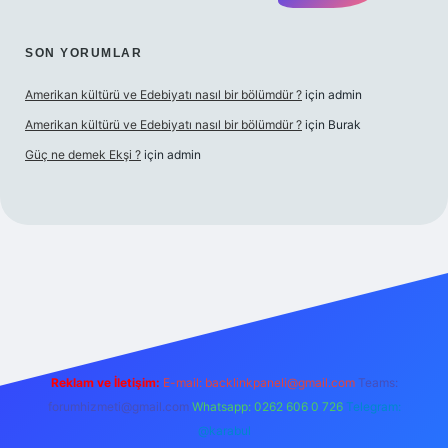
SON YORUMLAR
Amerikan kültürü ve Edebiyatı nasıl bir bölümdür ?
için
admin
Amerikan kültürü ve Edebiyatı nasıl bir bölümdür ?
için
Burak
Güç ne demek Ekşi ?
için
admin
ett.net
Reklam ve İletişim:
E-mail:
backlinkpaneli@gmail.com
Teams:
forumhizmeti@gmail.com
Whatsapp: 0262 606 0 726
Telegram:
@karabul