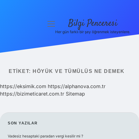
Bilgi Penceresi
menüyü
aç
Her gün farklı bir şey öğrenmek isteyenlere.
Anasayfa
Gizlilik Politikası
Yasal Uyarı
ETIKET:
HÖYÜK VE TÜMÜLÜS NE DEMEK
Hakkımızda
https://eksimik.com
https://alphanova.com.tr
https://bizimeticaret.com.tr
Sitemap
SIDEBAR
SON YAZILAR
Vadesiz hesaptaki paradan vergi kesilir mi ?