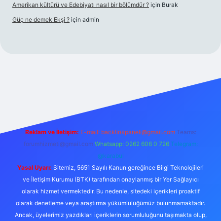
Amerikan kültürü ve Edebiyatı nasıl bir bölümdür ?
için
Burak
Güç ne demek Ekşi ?
için
admin
ett.net
Reklam ve İletişim:
E-mail:
backlinkpaneli@gmail.com
Teams:
forumhizmeti@gmail.com
Whatsapp: 0262 606 0 726
Telegram:
@karabul
Yasal Uyarı:
Sitemiz, 5651 Sayılı Kanun gereğince Bilgi Teknolojileri
ve İletişim Kurumu (BTK) tarafından onaylanmış bir Yer Sağlayıcı
olarak hizmet vermektedir. Bu nedenle, sitedeki içerikleri proaktif
olarak denetleme veya araştırma yükümlülüğümüz bulunmamaktadır.
Ancak, üyelerimiz yazdıkları içeriklerin sorumluluğunu taşımakta olup,