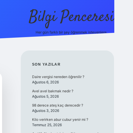
Bilgi Penceresi
Her gün farklı bir şey öğrenmek isteyenlere.
https://tulipbetgiris.org/
elexbett.net
SIDEBAR
SON YAZILAR
Daire vergisi nereden öğrenilir ?
Ağustos 6, 2026
Avel avel bakmak nedir ?
Ağustos 5, 2026
98 derece ateş kaç derecedir ?
Ağustos 3, 2026
Kilo verirken abur cubur yenir mi ?
Temmuz 25, 2026