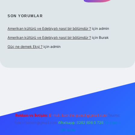
SON YORUMLAR
Amerikan kültürü ve Edebiyatı nasıl bir bölümdür ?
için
admin
Amerikan kültürü ve Edebiyatı nasıl bir bölümdür ?
için
Burak
Güç ne demek Ekşi ?
için
admin
ett.net
Reklam ve İletişim:
E-mail:
backlinkpaneli@gmail.com
Teams:
forumhizmeti@gmail.com
Whatsapp: 0262 606 0 726
Telegram:
@karabul