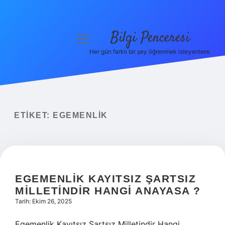
Bilgi Penceresi
menüyü
aç
Her gün farklı bir şey öğrenmek isteyenlere.
Anasayfa
Gizlilik Politikası
Yasal Uyarı
ETIKET:
EGEMENLIK
Hakkımızda
EGEMENLIK KAYITSIZ ŞARTSIZ
MILLETINDIR HANGI ANAYASA ?
Tarih: Ekim 26, 2025
Egemenlik Kayıtsız Şartsız Milletindir Hangi