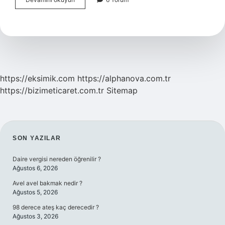
kayıtsız
şartsız
milletindir
hangi
anayasa
?
https://eksimik.com
https://alphanova.com.tr
https://bizimeticaret.com.tr
Sitemap
SIDEBAR
SON YAZILAR
Daire vergisi nereden öğrenilir ?
Ağustos 6, 2026
Avel avel bakmak nedir ?
Ağustos 5, 2026
98 derece ateş kaç derecedir ?
Ağustos 3, 2026