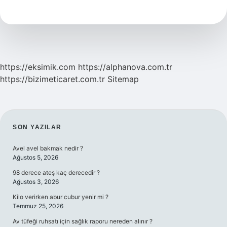
takip
etmezse
ne
olur
?
https://eksimik.com
https://alphanova.com.tr
https://bizimeticaret.com.tr
Sitemap
SIDEBAR
SON YAZILAR
Avel avel bakmak nedir ?
Ağustos 5, 2026
98 derece ateş kaç derecedir ?
Ağustos 3, 2026
Kilo verirken abur cubur yenir mi ?
Temmuz 25, 2026
Av tüfeği ruhsatı için sağlık raporu nereden alınır ?