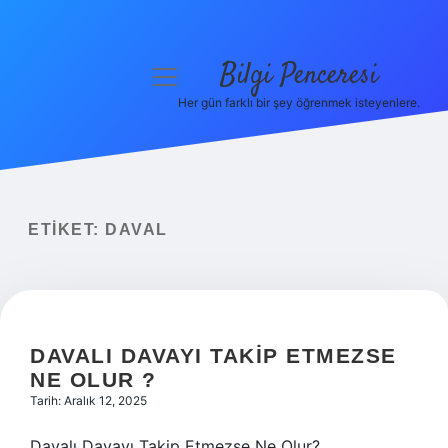
Bilgi Penceresi
menüyü
aç
Her gün farklı bir şey öğrenmek isteyenlere.
Anasayfa
Gizlilik Politikası
Yasal Uyarı
ETIKET:
DAVAL
Hakkımızda
DAVALI DAVAYI TAKIP ETMEZSE
NE OLUR ?
Tarih: Aralık 12, 2025
Davalı Davayı Takip Etmezse Ne Olur?