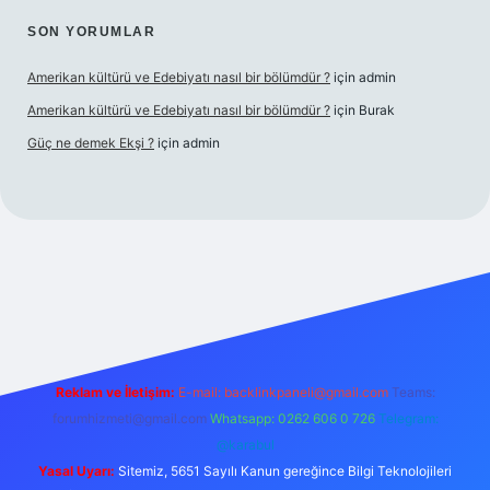
SON YORUMLAR
Amerikan kültürü ve Edebiyatı nasıl bir bölümdür ?
için
admin
Amerikan kültürü ve Edebiyatı nasıl bir bölümdür ?
için
Burak
Güç ne demek Ekşi ?
için
admin
elexbett.net
Reklam ve İletişim:
E-mail:
backlinkpaneli@gmail.com
Teams:
forumhizmeti@gmail.com
Whatsapp: 0262 606 0 726
Telegram:
@karabul
Yasal Uyarı:
Sitemiz, 5651 Sayılı Kanun gereğince Bilgi Teknolojileri