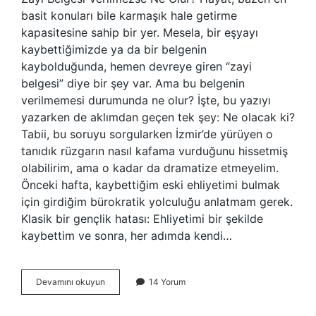
basit konuları bile karmaşık hale getirme
kapasitesine sahip bir yer. Mesela, bir eşyayı
kaybettiğimizde ya da bir belgenin
kaybolduğunda, hemen devreye giren “zayi
belgesi” diye bir şey var. Ama bu belgenin
verilmemesi durumunda ne olur? İşte, bu yazıyı
yazarken de aklımdan geçen tek şey: Ne olacak ki?
Tabii, bu soruyu sorgularken İzmir’de yürüyen o
tanıdık rüzgarın nasıl kafama vurduğunu hissetmiş
olabilirim, ama o kadar da dramatize etmeyelim.
Önceki hafta, kaybettiğim eski ehliyetimi bulmak
için girdiğim bürokratik yolculuğu anlatmam gerek.
Klasik bir gençlik hatası: Ehliyetimi bir şekilde
kaybettim ve sonra, her adımda kendi…
Zayi
Devamını okuyun
14 Yorum
belgesi
verilmezse