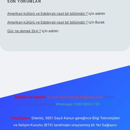
SON YORUMLAR
Amerikan kültürü ve Edebiyatı nasıl bir bölümdür ?
için
admin
Amerikan kültürü ve Edebiyatı nasıl bir bölümdür ?
için
Burak
Güç ne demek Ekşi ?
için
admin
ett.net
Reklam ve İletişim:
E-mail:
backlinkpaneli@gmail.com
Teams:
forumhizmeti@gmail.com
Whatsapp: 0262 606 0 726
Telegram:
@karabul
Yasal Uyarı:
Sitemiz, 5651 Sayılı Kanun gereğince Bilgi Teknolojileri
ve İletişim Kurumu (BTK) tarafından onaylanmış bir Yer Sağlayıcı