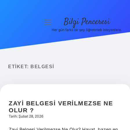
Bilgi Penceresi
menüyü
aç
Her gün farklı bir şey öğrenmek isteyenlere.
Anasayfa
Gizlilik Politikası
Yasal Uyarı
ETIKET:
BELGESI
Hakkımızda
ZAYI BELGESI VERILMEZSE NE
OLUR ?
Tarih: Şubat 28, 2026
Zayi Belgesi Verilmezse Ne Olur? Hayat, bazen en