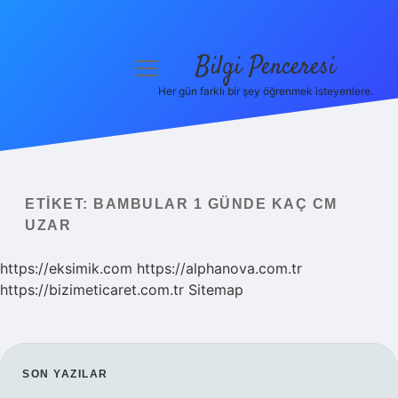
Bilgi Penceresi
menüyü
aç
Her gün farklı bir şey öğrenmek isteyenlere.
Anasayfa
Gizlilik Politikası
Yasal Uyarı
ETIKET:
BAMBULAR 1 GÜNDE KAÇ CM
UZAR
Hakkımızda
https://eksimik.com
https://alphanova.com.tr
https://bizimeticaret.com.tr
Sitemap
SIDEBAR
SON YAZILAR