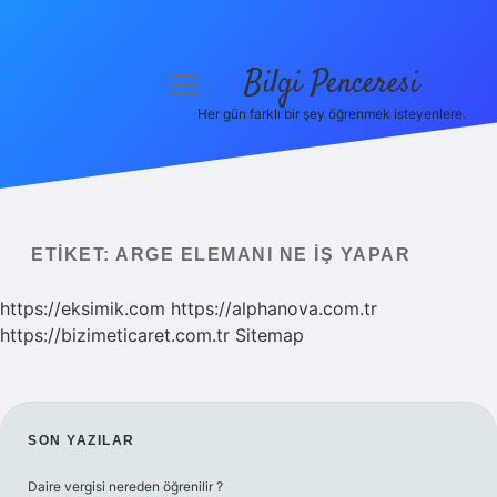
Bilgi Penceresi
menüyü
aç
Her gün farklı bir şey öğrenmek isteyenlere.
Anasayfa
Gizlilik Politikası
Yasal Uyarı
ETIKET:
ARGE ELEMANI NE IŞ YAPAR
Hakkımızda
https://eksimik.com
https://alphanova.com.tr
https://bizimeticaret.com.tr
Sitemap
SIDEBAR
SON YAZILAR
Daire vergisi nereden öğrenilir ?