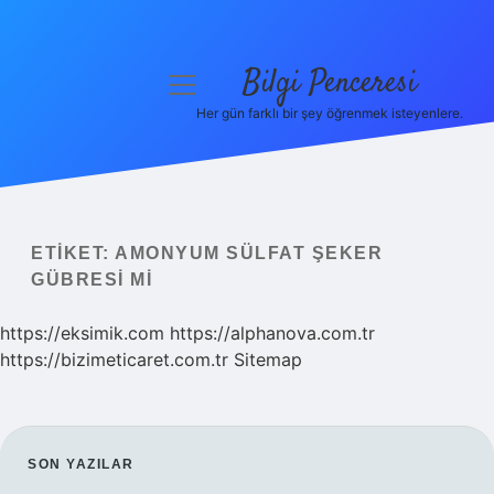
Bilgi Penceresi
menüyü
aç
Her gün farklı bir şey öğrenmek isteyenlere.
Anasayfa
Gizlilik Politikası
Yasal Uyarı
ETIKET:
AMONYUM SÜLFAT ŞEKER
GÜBRESI MI
Hakkımızda
https://eksimik.com
https://alphanova.com.tr
https://bizimeticaret.com.tr
Sitemap
SIDEBAR
SON YAZILAR